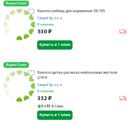
Яндекс Сплит
Канпол ниблер для кормления 56/105
Canpol Sp. z o. o.
В наличии
530
₽
Купить в 1 клик
Яндекс Сплит
Канпол щетка-расческа нейлоновая жесткая
2/419
Canpol Sp. z o. o.
В наличии
332
₽
4 ×
83
В Сплит
Купить в 1 клик