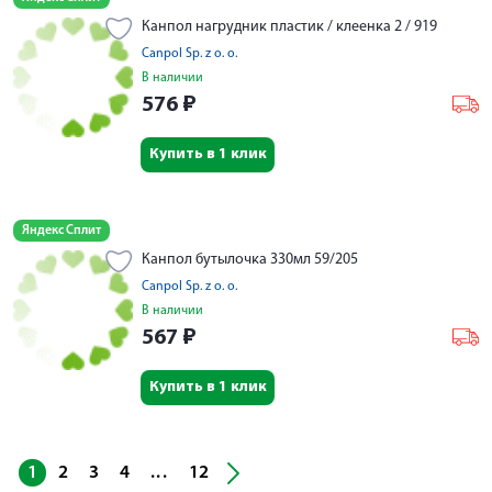
Канпол нагрудник пластик / клеенка 2 / 919
Canpol Sp. z o. o.
В наличии
576
₽
Купить в 1 клик
Яндекс Сплит
Канпол бутылочка 330мл 59/205
Canpol Sp. z o. o.
В наличии
567
₽
Купить в 1 клик
...
1
2
3
4
12