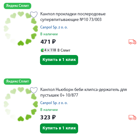
Яндекс Сплит
Канпол прокладки послеродовые
супервпитывающие №10 73/003
Canpol Sp. z o. o.
В наличии
471
₽
4 ×
118
В Сплит
Купить в 1 клик
Яндекс Сплит
Канпол Ньюборн беби клипса-держатель для
пустышек 0+ 10/877
Canpol Sp. z o. o.
В наличии
323
₽
Купить в 1 клик