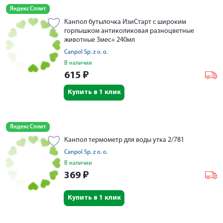
Яндекс Сплит
Канпол бутылочка ИзиСтарт с широким
горлышком антиколиковая разноцветные
животные 3мес+ 240мл
Canpol Sp. z o. o.
В наличии
615
₽
Купить в 1 клик
Яндекс Сплит
Канпол термометр для воды утка 2/781
Canpol Sp. z o. o.
В наличии
369
₽
Купить в 1 клик