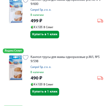
9/600
Canpol Sp. z o. o.
В наличии
499
₽
4 ×
125
В Сплит
Купить в 1 клик
Яндекс Сплит
Канпол трусы для мамы одноразовые р.M/L №5
9/598
Canpol Sp. z o. o.
В наличии
490
₽
4 ×
123
В Сплит
Купить в 1 клик