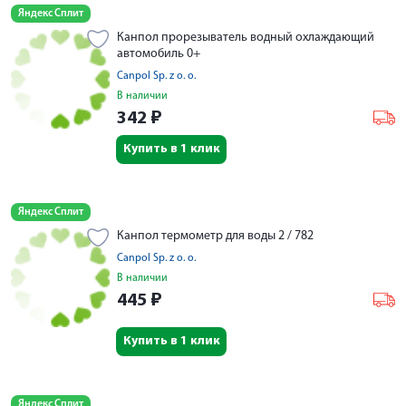
Яндекс Сплит
Канпол прорезыватель водный охлаждающий
автомобиль 0+
Canpol Sp. z o. o.
В наличии
342
₽
Купить в 1 клик
Яндекс Сплит
Канпол термометр для воды 2 / 782
Canpol Sp. z o. o.
В наличии
445
₽
Купить в 1 клик
Яндекс Сплит