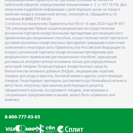
информационный характер и ни при каких условиях не является
публичной офертой, определяемой положениями п. 2 ст. 437 ГК РФ. Для
получения подробной информации о действующих ценах на товар и
наличии товара в конкретной аптеке, пожалуйста, обращайтесь по
телефону
8 (800) 777-03-03
Согласно постановлению Правительства РФ от 16 мая 2020 года № 697
"Об утверждении Правил выдачи разрешения на осуществление
розничной торговли лекарственными препаратами для медицинского
применения дистанционным способом, осуществления такой торговли и
доставки указанных лекарственных препаратов гражданам и внесении
изменений в некоторые акты Правительства Российской Федерации по
вопросу розничной торговли лекарственными препаратами для
медицинского применения дистанционным способом", курьерская
доставка из интернет-аптеки возможна только для определённых
категорий товаров: безрецептурных лекарственных средств,
биологически активных добавок (БАДов), медицинских изделий,
товаров для ухода и красоты, бытовой химии и других сопутствующих
товаров. Рецептурные препараты доставляются до ближайшей аптеки и
могут быть получены при наличии действующего рецепта,
оформленного врачом. Ассортимент товаров, участвующих в
специальных предложениях и акциях, может быть ограничен или
изменен
8-800-777-03-03