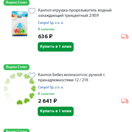
Яндекс Сплит
Канпол игрушка-прорезыватель водный
охлаждающий трехцветный 2/859
Canpol Sp. z o. o.
В наличии
636
₽
Купить в 1 клик
Яндекс Сплит
Канпол Бебиз молокоотсос ручной с
принадлежностями 12 / 216
Canpol Sp. z o. o.
В наличии
2 641
₽
Купить в 1 клик
Яндекс Сплит