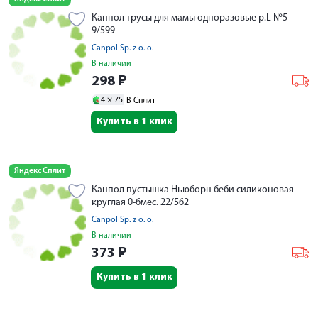
Канпол трусы для мамы одноразовые р.L №5
9/599
Canpol Sp. z o. o.
В наличии
298
₽
4 ×
75
В Сплит
Купить в 1 клик
Яндекс Сплит
Канпол пустышка Ньюборн беби силиконовая
круглая 0-6мес. 22/562
Canpol Sp. z o. o.
В наличии
373
₽
Купить в 1 клик