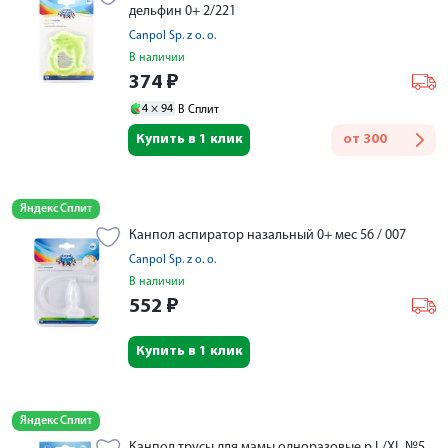
дельфин 0+ 2/221
Canpol Sp. z o. o.
В наличии
374
₽
4 ×
94
В Сплит
Купить в 1 клик
от
300
Яндекс Сплит
Канпол аспиратор назальный 0+ мес 56 / 007
Canpol Sp. z o. o.
В наличии
552
₽
Купить в 1 клик
Яндекс Сплит
Канпол трусы для мамы одноразовые р.L/XL №5