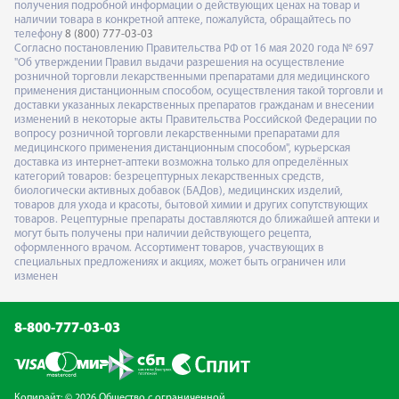
получения подробной информации о действующих ценах на товар и
наличии товара в конкретной аптеке, пожалуйста, обращайтесь по
телефону
8 (800) 777-03-03
Согласно постановлению Правительства РФ от 16 мая 2020 года № 697
"Об утверждении Правил выдачи разрешения на осуществление
розничной торговли лекарственными препаратами для медицинского
применения дистанционным способом, осуществления такой торговли и
доставки указанных лекарственных препаратов гражданам и внесении
изменений в некоторые акты Правительства Российской Федерации по
вопросу розничной торговли лекарственными препаратами для
медицинского применения дистанционным способом", курьерская
доставка из интернет-аптеки возможна только для определённых
категорий товаров: безрецептурных лекарственных средств,
биологически активных добавок (БАДов), медицинских изделий,
товаров для ухода и красоты, бытовой химии и других сопутствующих
товаров. Рецептурные препараты доставляются до ближайшей аптеки и
могут быть получены при наличии действующего рецепта,
оформленного врачом. Ассортимент товаров, участвующих в
специальных предложениях и акциях, может быть ограничен или
изменен
8-800-777-03-03
Копирайт: © 2026 Общество с ограниченной