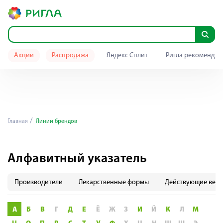
Акции
Распродажа
Яндекс Сплит
Ригла рекомендуе
Главная
Линии брендов
Алфавитный указатель
Производители
Лекарственные формы
Действующие веще
А
Б
В
Г
Д
Е
Ё
Ж
З
И
Й
К
Л
М