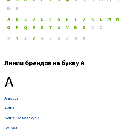
Н
О
П
Р
С
Т
У
Ф
Х
Ц
Ч
Ш
Щ
Э
Ю
Я
A
B
C
D
E
F
G
H
I
J
K
L
M
N
O
P
Q
R
S
T
U
V
W
X
Y
Z
0
1
2
3
4
5
6
7
8
9
Линии брендов на букву А
А
Аnacaps
Актив
Активные молекулы
Ампула