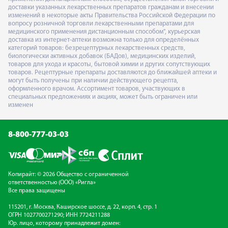
доставки указанных лекарственных препаратов гражданам и внесении
изменений в некоторые акты Правительства Российской Федерации по
вопросу розничной торговли лекарственными препаратами для
медицинского применения дистанционным способом", курьерская
доставка из интернет-аптеки возможна только для определённых
категорий товаров: безрецептурных лекарственных средств,
биологически активных добавок (БАДов), медицинских изделий,
товаров для ухода и красоты, бытовой химии и других сопутствующих
товаров. Рецептурные препараты доставляются до ближайшей аптеки и
могут быть получены при наличии действующего рецепта,
оформленного врачом. Ассортимент товаров, участвующих в
специальных предложениях и акциях, может быть ограничен или
изменен
8-800-777-03-03
Копирайт: © 2026 Общество с ограниченной
ответственностью (ООО) «Ригла»
Все права защищены
115201, г. Москва, Каширское шоссе, д. 22, корп. 4, стр. 1
ОГРН 1027700271290; ИНН 7724211288
Юр. лицо, которому принадлежит домен: