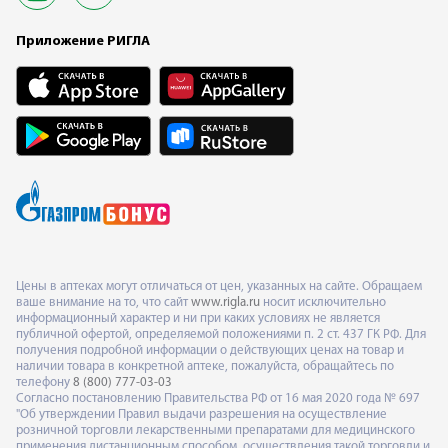
Приложение РИГЛА
Цены в аптеках могут отличаться от цен, указанных на сайте. Обращаем
ваше внимание на то, что сайт
www.rigla.ru
носит исключительно
информационный характер и ни при каких условиях не является
публичной офертой, определяемой положениями п. 2 ст. 437 ГК РФ. Для
получения подробной информации о действующих ценах на товар и
наличии товара в конкретной аптеке, пожалуйста, обращайтесь по
телефону
8 (800) 777-03-03
Согласно постановлению Правительства РФ от 16 мая 2020 года № 697
"Об утверждении Правил выдачи разрешения на осуществление
розничной торговли лекарственными препаратами для медицинского
применения дистанционным способом, осуществления такой торговли и