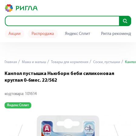
Акции
Распродажа
Яндекс Сплит
Ригла рекомендуе
Главная
Мама и малыш
Товары для кормления
Cоски, пустышки
Канпол
Канпол пустышка Ньюборн беби силиконовая
круглая 0-6мес. 22/562
код товара:
101614
Яндекс Сплит
Я