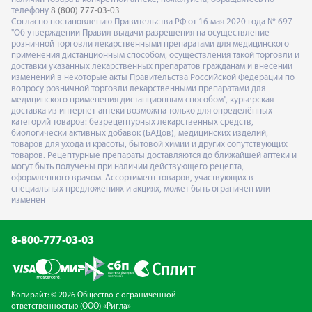
телефону
8 (800) 777-03-03
Согласно постановлению Правительства РФ от 16 мая 2020 года № 697
"Об утверждении Правил выдачи разрешения на осуществление
розничной торговли лекарственными препаратами для медицинского
применения дистанционным способом, осуществления такой торговли и
доставки указанных лекарственных препаратов гражданам и внесении
изменений в некоторые акты Правительства Российской Федерации по
вопросу розничной торговли лекарственными препаратами для
медицинского применения дистанционным способом", курьерская
доставка из интернет-аптеки возможна только для определённых
категорий товаров: безрецептурных лекарственных средств,
биологически активных добавок (БАДов), медицинских изделий,
товаров для ухода и красоты, бытовой химии и других сопутствующих
товаров. Рецептурные препараты доставляются до ближайшей аптеки и
могут быть получены при наличии действующего рецепта,
оформленного врачом. Ассортимент товаров, участвующих в
специальных предложениях и акциях, может быть ограничен или
изменен
8-800-777-03-03
Копирайт: © 2026 Общество с ограниченной
ответственностью (ООО) «Ригла»