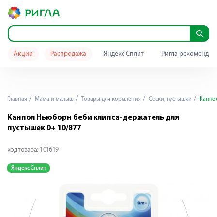
Акции
Распродажа
Яндекс Сплит
Ригла рекомендуе
Главная
Мама и малыш
Товары для кормления
Cоски, пустышки
Канпол
Канпол Ньюборн беби клипса-держатель для
пустышек 0+ 10/877
код товара:
101619
Яндекс Сплит
Я