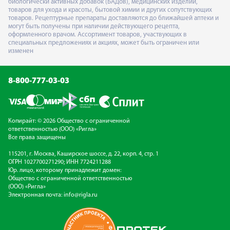
биологически активных добавок (БАДов), медицинских изделий,
товаров для ухода и красоты, бытовой химии и других сопутствующих
товаров. Рецептурные препараты доставляются до ближайшей аптеки и
могут быть получены при наличии действующего рецепта,
оформленного врачом. Ассортимент товаров, участвующих в
специальных предложениях и акциях, может быть ограничен или
изменен
8-800-777-03-03
Копирайт: © 2026 Общество с ограниченной
ответственностью (ООО) «Ригла»
Все права защищены
115201, г. Москва, Каширское шоссе, д. 22, корп. 4, стр. 1
ОГРН 1027700271290; ИНН 7724211288
Юр. лицо, которому принадлежит домен:
Общество с ограниченной ответственностью
(ООО) «Ригла»
Электронная почта:
info@rigla.ru