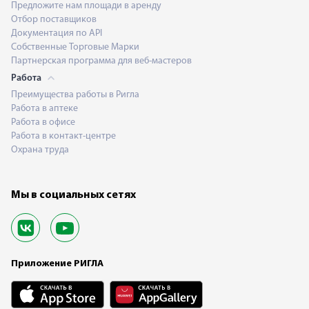
Предложите нам площади в аренду
Отбор поставщиков
Документация по API
Собственные Торговые Марки
Партнерская программа для веб-мастеров
Работа
Преимущества работы в Ригла
Работа в аптеке
Работа в офисе
Работа в контакт-центре
Охрана труда
Мы в социальных сетях
Приложение РИГЛА