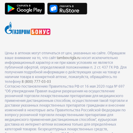
Цены в аптеках могут отличаться от цен, указанных на сайте. Обращаем
ваше внимание на то, что сайт
tambov.rigla.ru
носит исключительно
информационный характер и ни при каких условиях не является
публичной офертой, определяемой положениями п. 2 ст. 437 ГК РФ. Для
получения подробной информации о действующих ценах на товар и
наличии товара в конкретной аптеке, пожалуйста, обращайтесь по
телефону
8 (800) 777-03-03
Согласно постановлению Правительства РФ от 16 мая 2020 года № 697
"Об утверждении Правил выдачи разрешения на осуществление
розничной торговли лекарственными препаратами для медицинского
применения дистанционным способом, осуществления такой торговли и
доставки указанных лекарственных препаратов гражданам и внесении
изменений в некоторые акты Правительства Российской Федерации по
вопросу розничной торговли лекарственными препаратами для
медицинского применения дистанционным способом", курьерская
доставка из интернет-аптеки возможна только для определённых
категорий товаров: безрецептурных лекарственных средств,