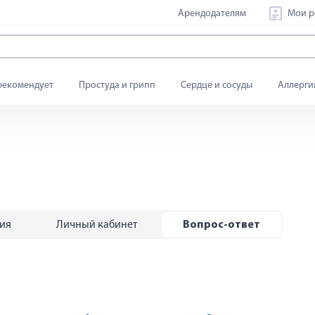
Арендодателям
Мои р
рекомендует
Простуда и грипп
Сердце и сосуды
Аллерги
тия
Личный кабинет
Вопрос-ответ