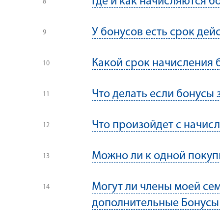
Где и как начисляются б
У бонусов есть срок дей
Какой срок начисления 
Что делать если бонусы 
Что произойдет с начис
Можно ли к одной покуп
Могут ли члены моей сем
дополнительные Бонусы 