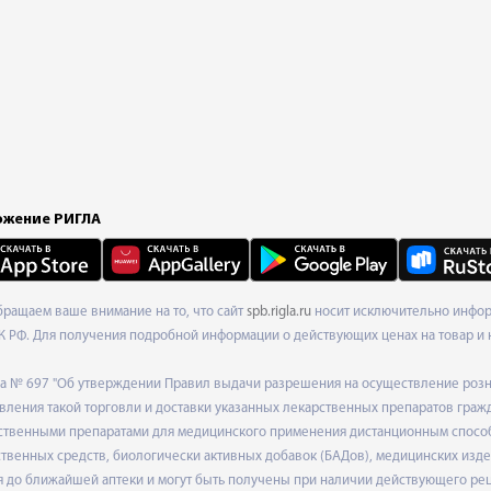
жение РИГЛА
Обращаем ваше внимание на то, что сайт
spb.rigla.ru
носит исключительно информ
К РФ. Для получения подробной информации о действующих ценах на товар и 
ода № 697 "Об утверждении Правил выдачи разрешения на осуществление роз
ления такой торговли и доставки указанных лекарственных препаратов граж
твенными препаратами для медицинского применения дистанционным способом
венных средств, биологически активных добавок (БАДов), медицинских издел
 до ближайшей аптеки и могут быть получены при наличии действующего рец