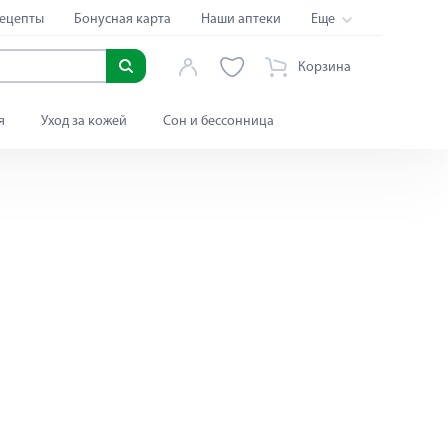
ецепты
Бонусная карта
Наши аптеки
Еще
Корзина
я
Уход за кожей
Сон и бессонница