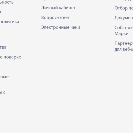
ьность
Личный кабинет
Отбор п
в
Вопрос-ответ
Докумен
политика
Электронные чеки
Собстве
е
Марки
Партнер
тва
для веб-
 о поверке
ьные
ы с