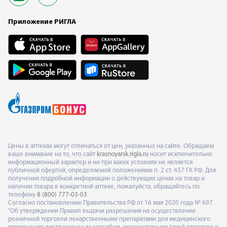
Приложение РИГЛА
Цены в аптеках могут отличаться от цен, указанных на сайте. Обращаем
ваше внимание на то, что сайт
krasnoyarsk.rigla.ru
носит исключительно
информационный характер и ни при каких условиях не является
публичной офертой, определяемой положениями п. 2 ст. 437 ГК РФ. Для
получения подробной информации о действующих ценах на товар и
наличии товара в конкретной аптеке, пожалуйста, обращайтесь по
телефону
8 (800) 777-03-03
Согласно постановлению Правительства РФ от 16 мая 2020 года № 697
"Об утверждении Правил выдачи разрешения на осуществление
розничной торговли лекарственными препаратами для медицинского