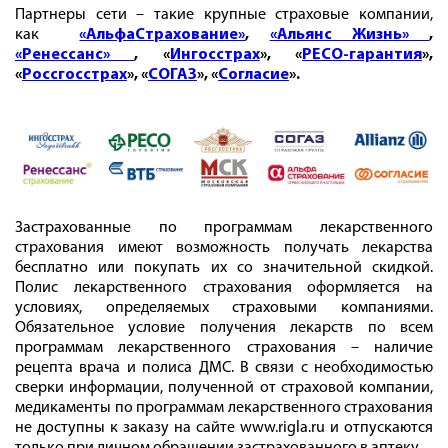
Партнеры сети – такие крупные страховые компании,
как
«АльфаСтрахование»
,
«Альянс Жизнь»
,
«Ренессанс»
, «
Ингосстрах
», «
РЕСО-гарантия
»,
«
Россгосстрах
», «
СОГАЗ
», «
Согласие
».
Застрахованные по программам лекарственного
страхования имеют возможность получать лекарства
бесплатно или покупать их со значительной скидкой.
Полис лекарственного страхования оформляется на
условиях, определяемых страховыми компаниями.
Обязательное условие получения лекарств по всем
программам лекарственного страхования – наличие
рецепта врача и полиса ДМС. В связи с необходимостью
сверки информации, полученной от страховой компании,
медикаменты по программам лекарственного страхования
не доступны к заказу на сайте www.rigla.ru и отпускаются
только при личном обращении застрахованного в аптеку.