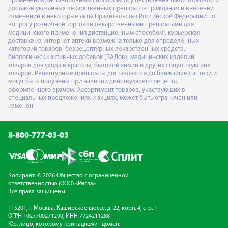
применения дистанционным способом, осуществления такой торговли и
доставки указанных лекарственных препаратов гражданам и внесении
изменений в некоторые акты Правительства Российской Федерации по
вопросу розничной торговли лекарственными препаратами для
медицинского применения дистанционным способом", курьерская
доставка из интернет-аптеки возможна только для определённых
категорий товаров: безрецептурных лекарственных средств,
биологически активных добавок (БАДов), медицинских изделий,
товаров для ухода и красоты, бытовой химии и других сопутствующих
товаров. Рецептурные препараты доставляются до ближайшей аптеки и
могут быть получены при наличии действующего рецепта,
оформленного врачом. Ассортимент товаров, участвующих в
специальных предложениях и акциях, может быть ограничен или
изменен
8-800-777-03-03
Копирайт: © 2026 Общество с ограниченной
ответственностью (ООО) «Ригла»
Все права защищены
115201, г. Москва, Каширское шоссе, д. 22, корп. 4, стр. 1
ОГРН 1027700271290; ИНН 7724211288
Юр. лицо, которому принадлежит домен: