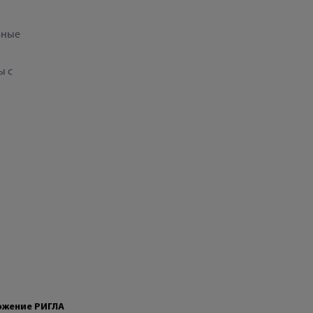
ьные
ы с
жение РИГЛА