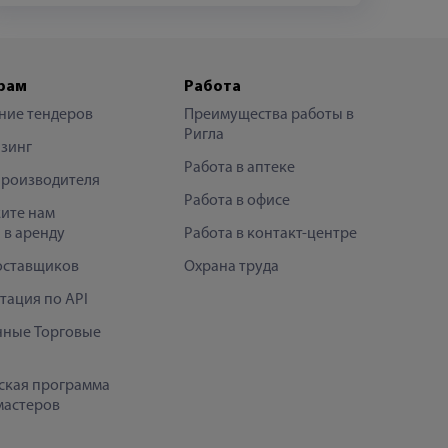
рам
Работа
ние тендеров
Преимущества работы в
Ригла
зинг
Работа в аптеке
производителя
Работа в офисе
ите нам
 в аренду
Работа в контакт-центре
оставщиков
Охрана труда
тация по API
нные Торговые
ская программа
мастеров