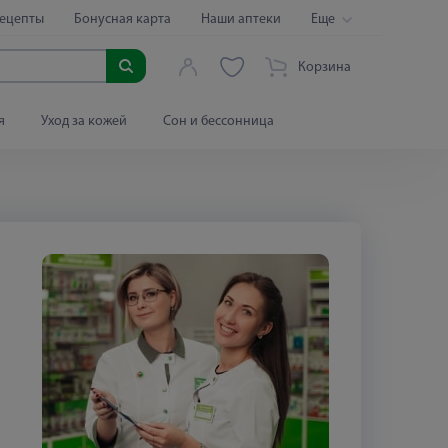
ецепты
Бонусная карта
Наши аптеки
Еще
Корзина
я
Уход за кожей
Сон и бессонница