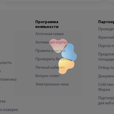
Программа
Партне
лояльности
Проведе
Аптечная семья
Франчай
Активация карты
Портал 
Правила участия
Предлож
Проверить баланс
площади
ьность
Личный кабинет
Отбор п
в
Вопрос-ответ
Докумен
политика
Электронные чеки
Собстве
е
Марки
Партнер
тва
для веб-
 о поверке