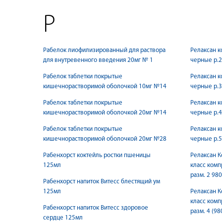
Р
Рабелок лиофилизированный для раствора
Релаксан к
для внутревенного введения 20мг № 1
черные р.2
Рабелок таблетки покрытые
Релаксан к
кишечнорастворимой оболочкой 10мг №14
черные р.3
Рабелок таблетки покрытые
Релаксан к
кишечнорастворимой оболочкой 20мг №14
черные р.4
Рабелок таблетки покрытые
Релаксан к
кишечнорастворимой оболочкой 20мг №28
черные р.5
Рабенхорст коктейль ростки пшеницы
Релаксан К
125мл
класс комп
разм. 2 980
Рабенхорст напиток Витесс блестящий ум
125мл
Релаксан К
класс комп
Рабенхорст напиток Витесс здоровое
разм. 4 (98
сердце 125мл