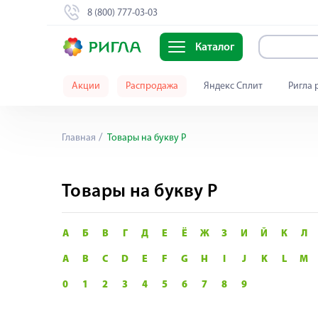
8 (800) 777-03-03
Каталог
Акции
Распродажа
Яндекс Сплит
Ригла 
Главная
Товары на букву Р
Товары на букву Р
А
Б
В
Г
Д
Е
Ё
Ж
З
И
Й
К
Л
A
B
C
D
E
F
G
H
I
J
K
L
M
0
1
2
3
4
5
6
7
8
9