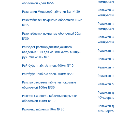
компрессия
оболочкой 7,5мг №56
Релаксан н
Разагилин Медисорб таблетки 1мг № 30
компрессия
Разо таблетки покрытые оболочкой 10мг
Релаксан н
№15
компрессии
Разо таблетки покрытые оболочкой 20мг
Релаксан н
№30
компрессии
Райзодег раствор для подкожного
Релаксан н
введения 100Едля мл 3мл картр. в шпр.-
руч. ФлексПен № 5
Релаксан н
Райтбуфен таб.п/о плен. 400мг №10
Релаксан п
Райтбуфен таб.п/о плен. 400мг №20
Релаксан п
Ракстан сановель таблетки покрытые
Релаксан п
оболочкой 100мг №30
Релаксан 
Ракстан-Сановель таблетки покрытые
40%шерсть 
оболочкой 100мг № 10
Релаксан 
Ралотекс таблетки 10мг № 30
40%шерсть 