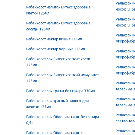
Релаксан к
Рабенхорст напиток Витесс здоровые
носок К1 б
клетки 125мл
Релаксан к
Рабенхорст напиток Витесс здоровые
носок К1 б
сосуды 125мл
Релаксан к
Рабенхорст нектар вишня 125мл
микрофибр
Рабенхорст нектар черника 125мл
Релаксан к
микрофибр
Рабенхорст сок Витесс крепкие кости
125мл
Релаксан к
микрофибр
Рабенхорст сок Витесс крепкий иммунитет
125мл
Релаксан к
телесные 3
Рабенхорст сок гранат без сахара 330мл
Релаксан к
Рабенхорст сок красный виноградля
телесные 3
железо 125мл
Релаксан к
Рабенхорст сок Облепиха плюс без сахара
светло-тел
0,5л
Релаксан к
Рабенхорст сок Облепиха плюс с