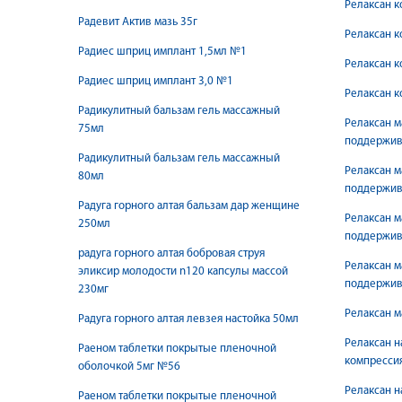
Релаксан к
Радевит Актив мазь 35г
Релаксан к
Радиес шприц имплант 1,5мл №1
Релаксан к
Радиес шприц имплант 3,0 №1
Релаксан к
Радикулитный бальзам гель массажный
Релаксан 
75мл
поддержив
Радикулитный бальзам гель массажный
Релаксан 
80мл
поддержив
Радуга горного алтая бальзам дар женщине
Релаксан м
250мл
поддержив
радуга горного алтая бобровая струя
Релаксан м
эликсир молодости n120 капсулы массой
поддержив
230мг
Релаксан м
Радуга горного алтая левзея настойка 50мл
Релаксан н
Раеном таблетки покрытые пленочной
компрессия
оболочкой 5мг №56
Релаксан н
Раеном таблетки покрытые пленочной