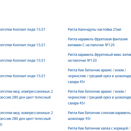
олготки Коллант леди 15/21
Ригла Календулы настойка 25мл
Ригла карамель Фруктовая фантазия
олготки Коллант леди 15/21
витамин С на палочке №120
Ригла карамель Фруктовый микс вита
олготки Коллант леди 15/21
на палочке №120
Ригла Кик батончик арахис / изюм /
олготки Коллант леди 15/21
чернослив / грецкий орех в шоколад
сахара 45г
олготки мед. компрессионные 2
Ригла Кик батончик арахис / изюм /
рессии 280 ден цвет телесный
чернослив / грецкий орех в шоколад
сахара 45г
олготки мед. компрессионные 2
Ригла Кик батончик соленая карамель
рессии 280 ден цвет телесный
шоколаде 45г
0)
Ригла Кик батончик халва с корицей /