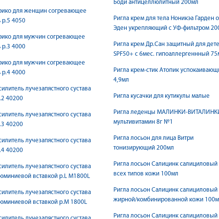
Боди антицеллюлитный 200мл
трико для женщин согревающее
Ригла крем для тела Ноникэа Гарден 
р.5 4050
Эден укрепляющий с УФ-фильтром 20
рико для мужчин согревающее
Ригла крем Др.Сан защитный для дет
р.3 4000
SPF50+ с 6мес. гипоаллергеннный 75
рико для мужчин согревающее
Ригла крем-стик Атопик успокаивающ
р.4 4000
4,9мл
силитель лучезапястного сустава
Ригла кусачки для кутикулы малые
.2 40200
Ригла леденцы МАЛИНКИ-ВИTAЛИНК
силитель лучезапястного сустава
мультивитамин 8г №1
.3 40200
Ригла лосьон для лица Витри
силитель лучезапястного сустава
тонизирующий 200мл
.4 40200
Ригла лосьон Салицинк салициловый
силитель лучезапястного сустава
всех типов кожи 100мл
юминиевой вставкой р.L M1800L
Ригла лосьон Салицинк салициловый
силитель лучезапястного сустава
жирной/комбинированной кожи 100
юминиевой вставкой р.M 1800L
Ригла лосьон Салицинк салициловый
силитель лучезапястного сустава