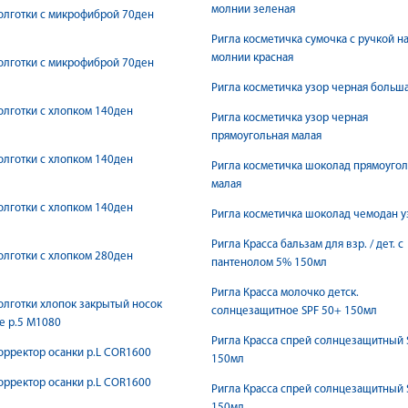
молнии зеленая
олготки с микрофиброй 70ден
Ригла косметичка сумочка с ручкой н
молнии красная
олготки с микрофиброй 70ден
Ригла косметичка узор черная больш
олготки с хлопком 140ден
Ригла косметичка узор черная
прямоугольная малая
олготки с хлопком 140ден
Ригла косметичка шоколад прямоугол
малая
олготки с хлопком 140ден
Ригла косметичка шоколад чемодан у
Ригла Красса бальзам для взр. / дет. с
олготки с хлопком 280ден
пантенолом 5% 150мл
Ригла Красса молочко детск.
олготки хлопок закрытый носок
солнцезащитное SPF 50+ 150мл
е р.5 M1080
Ригла Красса спрей солнцезащитный 
орректор осанки р.L COR1600
150мл
орректор осанки р.L COR1600
Ригла Красса спрей солнцезащитный 
150мл