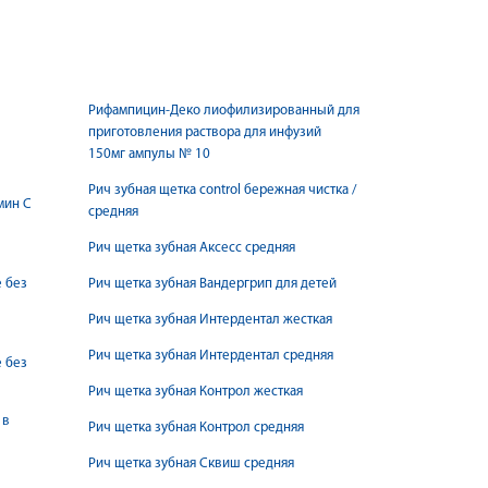
Рифампицин-Деко лиофилизированный для
приготовления раствора для инфузий
150мг ампулы № 10
Рич зубная щетка control бережная чистка /
мин С
средняя
Рич щетка зубная Аксесс средняя
е без
Рич щетка зубная Вандергрип для детей
Рич щетка зубная Интердентал жесткая
Рич щетка зубная Интердентал средняя
е без
Рич щетка зубная Контрол жесткая
 в
Рич щетка зубная Контрол средняя
Рич щетка зубная Сквиш средняя