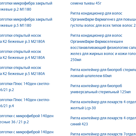
олготки микрофибра закрытый
семена тыквы 45г
ежевые р.2 M1180
Ригла кондиционер для волос
олготки микрофибра закрытый
ОрганикФарм Фармагенез для повыш
ежевые р.5 M1180
густоты волос для всех типов волос 
олготки открытый носок
Ригла кондиционер для волос
а К2 бежевые р.3 M2180A
ОрганикФарм Фармаселекшен
восстанавливающий физиологию сал
олготки открытый носок
желез для жирных волос и кожи гол
а К2 бежевые р.4 M2180A
250мл
олготки открытый носок
Ригла контейнер для биопроб стерил
а К2 бежевые р.5 M2180A
ложкой-шпателем 60мл
олготки Плюс 140ден светло-
Ригла контейнер для биопроб
6/21 р.2
универсальный стерильный 125мл
олготки Плюс 140ден светло-
Ригла контейнер для лекарств 4 отде
6/21 р.4
желтый Lcp-30
олготки с микрофиброй 140ден
Ригла контейнер для лекарств 4 отде
есные 36 / 21 р.2
синий 423
олготки с микрофиброй 140ден
Ригла контейнер для лекарств 7отде