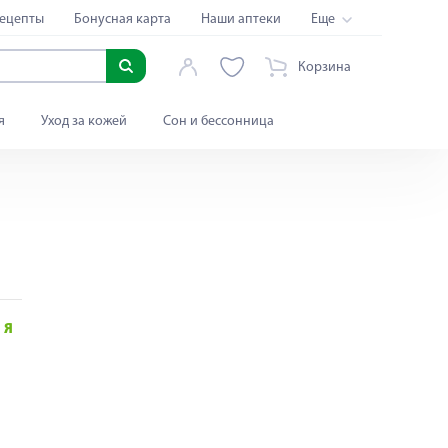
ецепты
Бонусная карта
Наши аптеки
Еще
Корзина
я
Уход за кожей
Сон и бессонница
Я