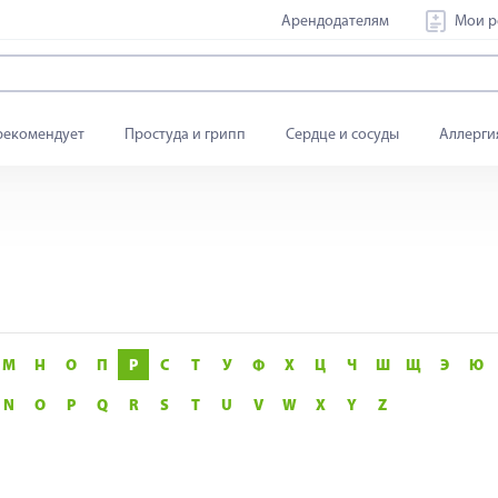
Арендодателям
Мои р
рекомендует
Простуда и грипп
Сердце и сосуды
Аллерги
М
Н
О
П
Р
С
Т
У
Ф
Х
Ц
Ч
Ш
Щ
Э
Ю
N
O
P
Q
R
S
T
U
V
W
X
Y
Z