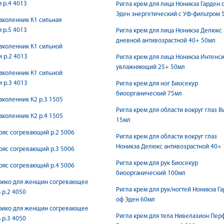
 р.4 4013
Ригла крем для лица Ноникэа Гарден 
Эден энергетический с УФ-фильтром 
аколенник К1 сильная
 р.5 4013
Ригла крем для лица Ноникэа Делюкс
дневной антивозрастной 40+ 50мл
аколенник К1 сильной
 р.2 4013
Ригла крем для лица Ноникэа Интенс
увлажняющий 25+ 50мл
аколенник К1 сильной
 р.3 4013
Ригла крем для ног Биосекур
биоорганический 75мл
аколенник К2 р.3 1505
Ригла крем для области вокруг глаз В
аколенник К2 р.4 1505
15мл
ояс согревающий р.2 5006
Ригла крем для области вокруг глаз
Ноникэа Делюкс антивозрастной 40+
ояс согревающий р.3 5006
Ригла крем для рук Биосекур
ояс согревающий р.4 5006
биоорганический 100мл
трико для женщин согревающее
Ригла крем для рук/ногтей Ноникэа Г
р.2 4050
оф Эден 60мл
трико для женщин согревающее
Ригла крем для тела Нивелазион Пер
р.3 4050