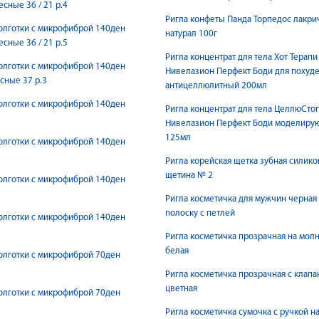
есные 36 / 21 р.4
Ригла конфеты Панда Торпедос лакр
олготки с микрофиброй 140ден
натурал 100г
есные 36 / 21 р.5
Ригла концентрат для тела Хот Терапи
олготки с микрофиброй 140ден
Нивелазион Перфект Боди для похуд
сные 37 р.3
антицеллюлитный 200мл
олготки с микрофиброй 140ден
Ригла концентрат для тела ЦеллюСто
Нивелазион Перфект Боди моделиру
125мл
олготки с микрофиброй 140ден
Ригла корейская щетка зубная силик
щетина № 2
олготки с микрофиброй 140ден
Ригла косметичка для мужчин черная
полоску с петлей
олготки с микрофиброй 140ден
Ригла косметичка прозрачная на мол
белая
олготки с микрофиброй 70ден
Ригла косметичка прозрачная с клап
цветная
олготки с микрофиброй 70ден
Ригла косметичка сумочка с ручкой н