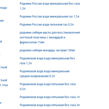
Родники России вода минеральная без газа
ухода
1,5л
Родники России вода минеральная газ 1,5л
6мл
Родники России вода питьевая газ 0,5л
в
родники сибири масло для восстановления
ногтевой пластины с монардой и
ой
фарнезолом 15мл
родники сибири монарды экстракт 30мл
й
Родниковая вода вода минеральная без
газа 1,5л
стной
Родниковая вода вода минеральная
л
среднегазированная 0,5л
стной
Родниковая вода вода питьевая без газа
г глаз
0,5л
Родниковая вода вода питьевая без газа 1л
л
Родниковая вода вода питьевая без газа 3л