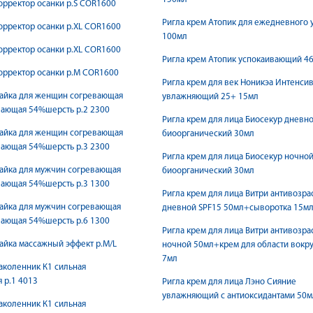
орректор осанки р.S COR1600
Ригла крем Атопик для ежедневного 
орректор осанки р.XL COR1600
100мл
орректор осанки р.XL COR1600
Ригла крем Атопик успокаивающий 4
орректор осанки р.М COR1600
Ригла крем для век Ноникэа Интенси
майка для женщин согревающая
увлажняющий 25+ 15мл
ающая 54%шерсть р.2 2300
Ригла крем для лица Биосекур дневн
майка для женщин согревающая
биоорганический 30мл
ающая 54%шерсть р.3 2300
Ригла крем для лица Биосекур ночно
айка для мужчин согревающая
биоорганический 30мл
ающая 54%шерсть р.3 1300
Ригла крем для лица Витри антивозра
айка для мужчин согревающая
дневной SPF15 50мл+сыворотка 15м
ающая 54%шерсть р.6 1300
Ригла крем для лица Витри антивозра
айка массажный эффект р.M/L
ночной 50мл+крем для области вокру
7мл
аколенник К1 сильная
 р.1 4013
Ригла крем для лица Лэно Сияние
увлажняющий с антиоксидантами 50м
аколенник К1 сильная