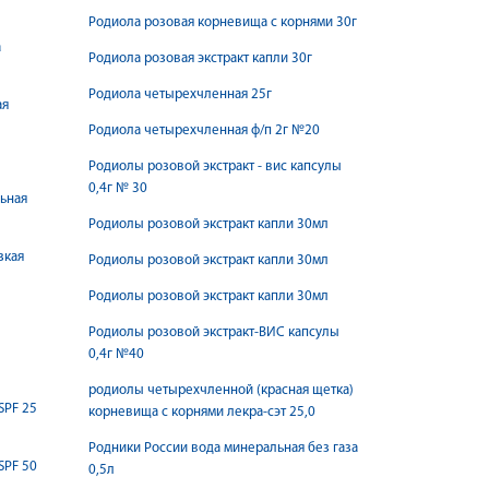
Родиола розовая корневища с корнями 30г
а
Родиола розовая экстракт капли 30г
Родиола четырехчленная 25г
ая
Родиола четырехчленная ф/п 2г №20
Родиолы розовой экстракт - вис капсулы
0,4г № 30
ьная
Родиолы розовой экстракт капли 30мл
зкая
Родиолы розовой экстракт капли 30мл
Родиолы розовой экстракт капли 30мл
Родиолы розовой экстракт-ВИС капсулы
0,4г №40
родиолы четырехчленной (красная щетка)
SPF 25
корневища с корнями лекра-сэт 25,0
Родники России вода минеральная без газа
SPF 50
0,5л