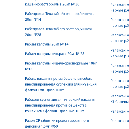
кишечнорастворимые 20мг № 30
Релаксан к
черные р.4
Рабепразол-Тева таб.п/о раствор./кишечн.
20мг №14
Релаксан к
черные р.5
Рабепразол-Тева таб.п/о раствор./кишечн.
20мг №28
Релаксан к
черные р.2
Рабиет капсулы 20мг № 14
Релаксан к
Рабиет капсулы киш.раст. 20мг № 28
черные р.3
Рабиет капсулы кишечнорастворимые 10мг
Релаксан к
№14
черные р.5
Рабикс вакцина против бешенства собак
Релаксан к
инактивированная суспензия для инъекций
черные р.2
флакон 1мл 1доза 10шт
Релаксан к
Рабифел суспензия для инъекций вакцина
К1 бежевы
инактивированная против бешенства
кошек 1см3 флакон 1доза 1мл 10шт
Релаксан к
Равел СР таблетки пролонгированного
Релаксан к
действия 1,5мг №60