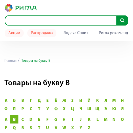
Акции
Распродажа
Яндекс Сплит
Ригла рекомендуе
Главная
Товары на букву B
Товары на букву B
А
Б
В
Г
Д
Е
Ё
Ж
З
И
Й
К
Л
М
Н
О
П
Р
С
Т
У
Ф
Х
Ц
Ч
Ш
Щ
Э
Ю
Я
A
B
C
D
E
F
G
H
I
J
K
L
M
N
O
P
Q
R
S
T
U
V
W
X
Y
Z