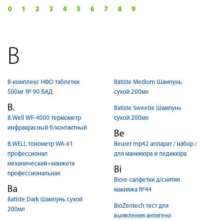
0
1
2
3
4
5
6
7
8
9
B
B-комплекс НФО таблетки
Batiste Medium Шампунь
500мг № 90 БАД
сухой 200мл
B.
Batiste Sweetie Шампунь
B.Well WF-4000 термометр
сухой 200мл
инфракрасный б/контактный
Be
B.WELL тонометр WA-61
Beurer mp42 аппарат / набор /
профессионал
для маникюра и педикюра
механический+манжета
Bi
профессиональная
Biore салфетки д/снятия
Ba
макияжа №44
Batiste Dark Шампунь сухой
BioZentech тест для
200мл
выявления антигена