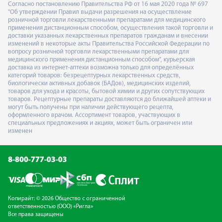
Согласно постановлению Правительства РФ от 16 мая 2020 года № 697
"Об утверждении Правил выдачи разрешения на осуществление
розничной торговли лекарственными препаратами для медицинского
применения дистанционным способом, осуществления такой торговли и
доставки указанных лекарственных препаратов гражданам и внесении
изменений в некоторые акты Правительства Российской Федерации по
вопросу розничной торговли лекарственными препаратами для
медицинского применения дистанционным способом", курьерская
доставка из интернет-аптеки возможна только для определённых
категорий товаров: безрецептурных лекарственных средств,
биологически активных добавок (БАДов), медицинских изделий,
товаров для ухода и красоты, бытовой химии и других сопутствующих
товаров. Рецептурные препараты доставляются до ближайшей аптеки и
могут быть получены при наличии действующего рецепта,
оформленного врачом. Ассортимент товаров, участвующих в
специальных предложениях и акциях, может быть ограничен или
изменен
8-800-777-03-03
Копирайт: © 2026 Общество с ограниченной
ответственностью (ООО) «Ригла»
Все права защищены