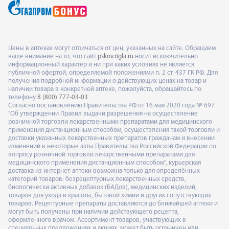
Цены в аптеках могут отличаться от цен, указанных на сайте. Обращаем
ваше внимание на то, что сайт
pskov.rigla.ru
носит исключительно
информационный характер и ни при каких условиях не является
публичной офертой, определяемой положениями п. 2 ст. 437 ГК РФ. Для
получения подробной информации о действующих ценах на товар и
наличии товара в конкретной аптеке, пожалуйста, обращайтесь по
телефону
8 (800) 777-03-03
Согласно постановлению Правительства РФ от 16 мая 2020 года № 697
"Об утверждении Правил выдачи разрешения на осуществление
розничной торговли лекарственными препаратами для медицинского
применения дистанционным способом, осуществления такой торговли и
доставки указанных лекарственных препаратов гражданам и внесении
изменений в некоторые акты Правительства Российской Федерации по
вопросу розничной торговли лекарственными препаратами для
медицинского применения дистанционным способом", курьерская
доставка из интернет-аптеки возможна только для определённых
категорий товаров: безрецептурных лекарственных средств,
биологически активных добавок (БАДов), медицинских изделий,
товаров для ухода и красоты, бытовой химии и других сопутствующих
товаров. Рецептурные препараты доставляются до ближайшей аптеки и
могут быть получены при наличии действующего рецепта,
оформленного врачом. Ассортимент товаров, участвующих в
специальных предложениях и акциях, может быть ограничен или