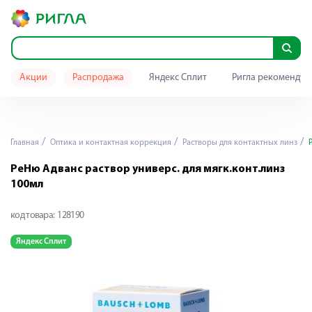
Акции
Распродажа
Яндекс Сплит
Ригла рекомендуе
Главная
Оптика и контактная коррекция
Растворы для контактных линз
Р
РеНю Адванс раствор универс. для мягк.конт.линз
100мл
код товара:
128190
Яндекс Сплит