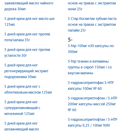
заживляющий масло чайного
основ на травах с экстрактом
дерева 30мл
нони 25г
5 дней крем для ног масло ши
5 Стар Косметик зубная паста
125мл
основ на травах с экстрактом
папайи 25г
5 дней крем для ног против
5-
пота/запаха 35г
5-htp 100мг n30 капсулы по
5 дней крем для ног против
300мг
усталости 30г
5-htp теанин и витамины
5 дней крем для ног
группы в сироп 150мл / со
регенерирующий экстракт
вкусом малины
подорожника 50мл
5-гидрокситриптофан 5-HTP
5 дней крем для ног с
капсулы 100мг № 60
облепиховым маслом 125мл
5-гидрокситриптофтан / 5-HTP
5 дней крем для ног
200мг капсулы массой 250мг
суперувлажняющий с
№ 60
мочевиной 125мл
5-гидрокситриптофтан / 5-HTP
5 дней крем для ног
капсулы 0,25 / 100мг N90
увлажняющий масло