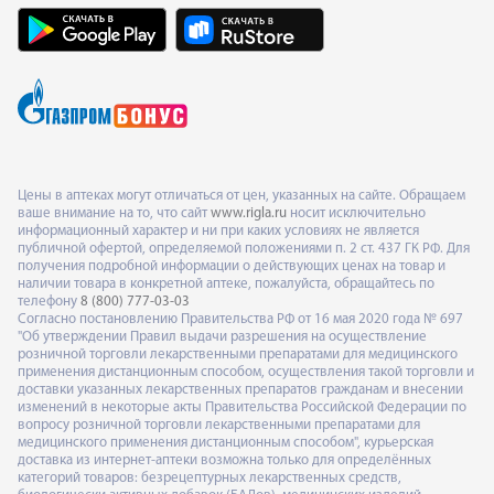
Цены в аптеках могут отличаться от цен, указанных на сайте. Обращаем
ваше внимание на то, что сайт
www.rigla.ru
носит исключительно
информационный характер и ни при каких условиях не является
публичной офертой, определяемой положениями п. 2 ст. 437 ГК РФ. Для
получения подробной информации о действующих ценах на товар и
наличии товара в конкретной аптеке, пожалуйста, обращайтесь по
телефону
8 (800) 777-03-03
Согласно постановлению Правительства РФ от 16 мая 2020 года № 697
"Об утверждении Правил выдачи разрешения на осуществление
розничной торговли лекарственными препаратами для медицинского
применения дистанционным способом, осуществления такой торговли и
доставки указанных лекарственных препаратов гражданам и внесении
изменений в некоторые акты Правительства Российской Федерации по
вопросу розничной торговли лекарственными препаратами для
медицинского применения дистанционным способом", курьерская
доставка из интернет-аптеки возможна только для определённых
категорий товаров: безрецептурных лекарственных средств,