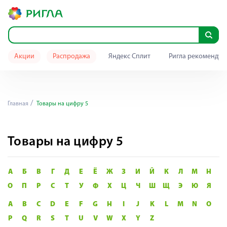
Акции
Распродажа
Яндекс Сплит
Ригла рекомендуе
Главная
Товары на цифру 5
Товары на цифру 5
А
Б
В
Г
Д
Е
Ё
Ж
З
И
Й
К
Л
М
Н
О
П
Р
С
Т
У
Ф
Х
Ц
Ч
Ш
Щ
Э
Ю
Я
A
B
C
D
E
F
G
H
I
J
K
L
M
N
O
P
Q
R
S
T
U
V
W
X
Y
Z