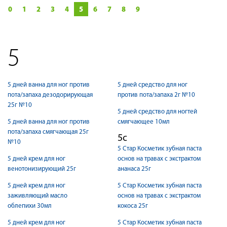
0
1
2
3
4
5
6
7
8
9
5
5 дней ванна для ног против
5 дней средство для ног
пота/запаха дезодорирующая
против пота/запаха 2г №10
25г №10
5 дней средство для ногтей
5 дней ванна для ног против
смягчающее 10мл
пота/запаха смягчающая 25г
5с
№10
5 Стар Косметик зубная паста
5 дней крем для ног
основ на травах с экстрактом
венотонизирующий 25г
ананаса 25г
5 дней крем для ног
5 Стар Косметик зубная паста
заживляющий масло
основ на травах с экстрактом
облепихи 30мл
кокоса 25г
5 дней крем для ног
5 Стар Косметик зубная паста