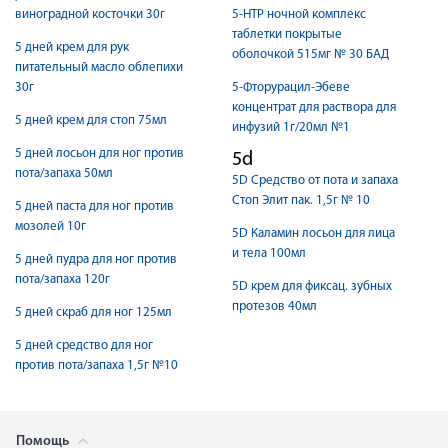
виноградной косточки 30г
5-НТР ночной комплекс
таблетки покрытые
5 дней крем для рук
оболочкой 515мг № 30 БАД
питательный масло облепихи
30г
5-Фторурацил-Эбеве
концентрат для раствора для
5 дней крем для стоп 75мл
инфузий 1г/20мл №1
5 дней лосьон для ног против
5d
пота/запаха 50мл
5D Cредство от пота и запаха
Стоп Элит пак. 1,5г № 10
5 дней паста для ног против
мозолей 10г
5D Каламин лосьон для лица
и тела 100мл
5 дней пудра для ног против
пота/запаха 120г
5D крем для фиксац. зубных
протезов 40мл
5 дней скраб для ног 125мл
5 дней средство для ног
против пота/запаха 1,5г №10
Помощь