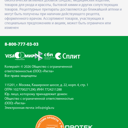
биологически активных добавок (БАДов), медицинских изделий,
товаров для ухода и красоты, бытовой химии и других сопутствующих
товаров. Рецептурные препараты доставляются до ближайшей аптеки и
могут быть получены при наличии действующего рецепта,
оформленного врачом. Ассортимент товаров, участвующих в
специальных предложениях и акциях, может быть ограничен или
изменен
8-800-777-03-03
Копирайт: © 2026 Общество с ограниченной
ответственностью (ООО) «Ригла»
Все права защищены
115201, г. Москва, Каширское шоссе, д. 22, корп. 4, стр. 1
ОГРН 1027700271290; ИНН 7724211288
Юр. лицо, которому принадлежит домен:
Общество с ограниченной ответственностью
(ООО) «Ригла»
Электронная почта:
info@rigla.ru