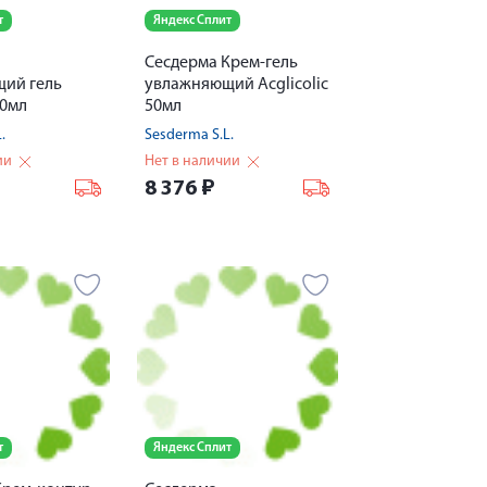
т
Яндекс Сплит
Сесдерма Крем-гель
ий гель
увлажняющий Acglicolic
50мл
50мл
.
Sesderma S.L.
ии
Нет в наличии
8 376
₽
т
Яндекс Сплит