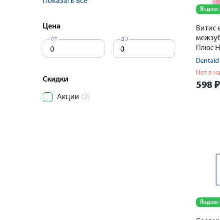
Показать все
Яндекс
Цена
Витис
межзу
от
до
Плюс Н
Dentaid
Нет в н
Скидки
598
Акции
(2)
Яндекс