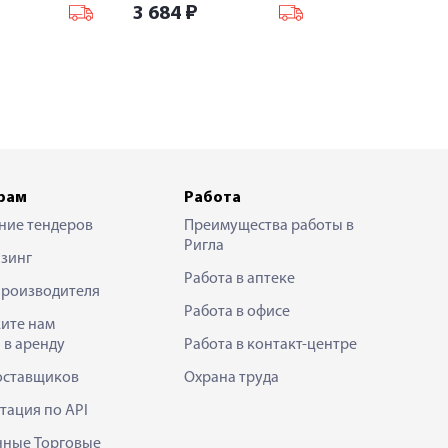
3 684
₽
рам
Работа
ние тендеров
Преимущества работы в
Ригла
зинг
Работа в аптеке
производителя
Работа в офисе
ите нам
 в аренду
Работа в контакт-центре
оставщиков
Охрана труда
тация по API
нные Торговые