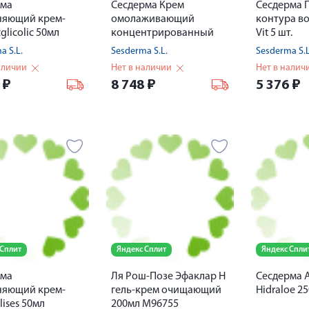
рма
Сесдерма Крем
Сесдерма 
няющий крем-
омолаживающий
контура во
glicolic 50мл
концентрированный
Vit 5 шт.
50мл
a S.L.
Sesderma S.L.
Sesderma S.L
аличии
Нет в наличии
Нет в налич
6
₽
8 748
₽
5 376
₽
 Сплит
Яндекс Сплит
Яндекс Спли
рма
Ля Рош-Позе Эфаклар H
Сесдерма А
няющий крем-
гель-крем очищающий
Hidraloe 2
lises 50мл
200мл M96755