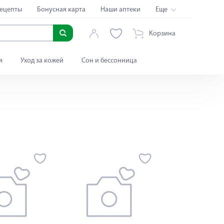
ецепты
Бонусная карта
Наши аптеки
Еще
Корзина
я
Уход за кожей
Сон и бессонница