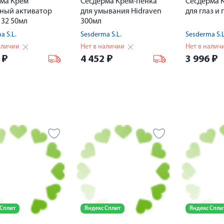
ма Крем
Сесдерма Крем-пенка
Сесдерма 
ный активатор
для умывания Hidraven
для глаз и 
 32 50мл
300мл
a S.L.
Sesderma S.L.
Sesderma S.L
аличии
Нет в наличии
Нет в налич
6
₽
4 452
₽
3 996
₽
 Сплит
Яндекс Сплит
Яндекс Спли