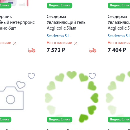
 Сплит
Яндекс Сплит
Яндекс Спли
 ершик
Сесдерма
Сесдерма
бный интерпрокс
Увлажняющий гель
Увлажняющ
ано 6шт
Acglicolic 50мл
Acglicolic 
Sesderma S.L.
Sesderma S.L
аличии
Нет в наличии
Нет в налич
₽
7 572
₽
7 404
₽
 Сплит
Яндекс Сплит
Яндекс Спли