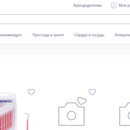
Арендодателям
Мои р
рекомендует
Простуда и грипп
Сердце и сосуды
Аллерги