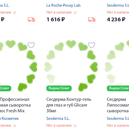
a S.L.
La Roche-Posay Lab.
Sesderma S.L
аличии
Нет в наличии
Нет в налич
4
₽
1 616
₽
4 236
₽
 Сплит
Яндекс Сплит
Яндекс Спли
 Профессионал
Сесдерма Контур-гель
Сесдерма
овая сыворотка
для глаз и губ Glicare
Липосома
лос Fresh Mix
30мл
сыворотка
гиалуроно
я Косметик
Sesderma S.L.
Sesderma S.L
30мл
аличии
Нет в наличии
Нет в налич