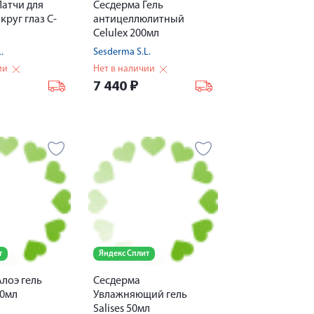
Патчи для
Сесдерма Гель
круг глаз C-
антицеллюлитный
Celulex 200мл
.
Sesderma S.L.
ии
Нет в наличии
7 440
₽
т
Яндекс Сплит
лоэ гель
Сесдерма
50мл
Увлажняющий гель
Salises 50мл