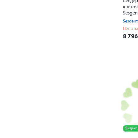
Сесдер
клеточ
Sesgen
Sesderm
Нет в н
8 79
Яндекс