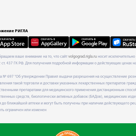
жение РИГЛА
Обращаем ваше внимание на то, что сайт
volgograd.rigla.ru
носит исключительно 
ст. 437 ГК РФ. Для получения подробной информации о действующих ценах на 
ода № 697 "Об утверждении Правил выдачи разрешения на осуществление роз
ления такой торговли и доставки указанных лекарственных препаратов граж
твенными препаратами для медицинского применения дистанционным способом
венных средств, биологически активных добавок (БАДов), медицинских издел
 до ближайшей аптеки и могут быть получены при наличии действующего рец
ыть ограничен или изменен