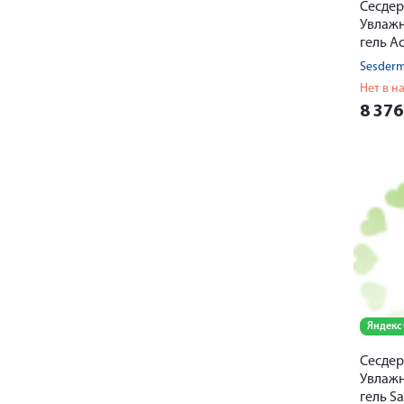
Сесде
Увлаж
гель Ac
Sesderm
Нет в н
8 37
Яндекс
Сесде
Увлаж
гель Sa