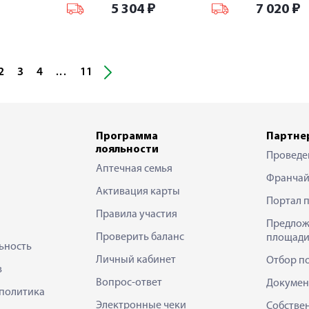
₽
5 304
₽
7 020
₽
2
3
4
11
...
Программа
Партне
лояльности
Проведе
Аптечная семья
Франчай
Активация карты
Портал 
Правила участия
Предлож
Проверить баланс
площади
ьность
Личный кабинет
Отбор п
в
Вопрос-ответ
Докумен
политика
Электронные чеки
Собстве