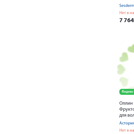
Sesderm
Нет в н
7 76
Яндекс
Оллин
Фрукт
для во
120мл
Астори
Нет в н