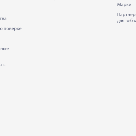
е
Марки
Партнер
тва
для веб-
 о поверке
ьные
ы с