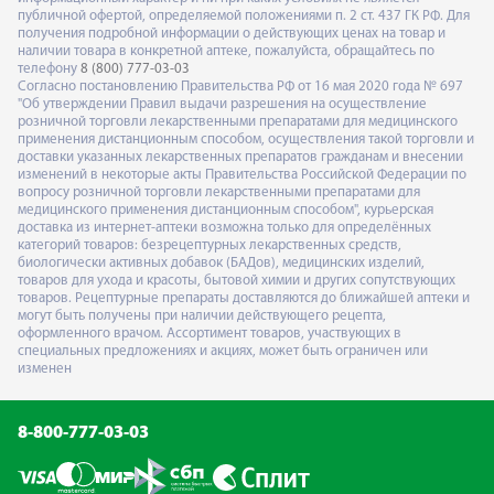
публичной офертой, определяемой положениями п. 2 ст. 437 ГК РФ. Для
получения подробной информации о действующих ценах на товар и
наличии товара в конкретной аптеке, пожалуйста, обращайтесь по
телефону
8 (800) 777-03-03
Согласно постановлению Правительства РФ от 16 мая 2020 года № 697
"Об утверждении Правил выдачи разрешения на осуществление
розничной торговли лекарственными препаратами для медицинского
применения дистанционным способом, осуществления такой торговли и
доставки указанных лекарственных препаратов гражданам и внесении
изменений в некоторые акты Правительства Российской Федерации по
вопросу розничной торговли лекарственными препаратами для
медицинского применения дистанционным способом", курьерская
доставка из интернет-аптеки возможна только для определённых
категорий товаров: безрецептурных лекарственных средств,
биологически активных добавок (БАДов), медицинских изделий,
товаров для ухода и красоты, бытовой химии и других сопутствующих
товаров. Рецептурные препараты доставляются до ближайшей аптеки и
могут быть получены при наличии действующего рецепта,
оформленного врачом. Ассортимент товаров, участвующих в
специальных предложениях и акциях, может быть ограничен или
изменен
8-800-777-03-03