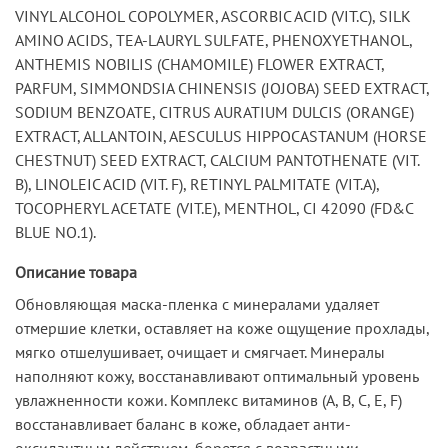
VINYL ALCOHOL COPOLYMER, ASCORBIC ACID (VIT.C), SILK
AMINO ACIDS, TEA-LAURYL SULFATE, PHENOXYETHANOL,
ANTHEMIS NOBILIS (CHAMOMILE) FLOWER EXTRACT,
PARFUM, SIMMONDSIA CHINENSIS (JOJOBA) SEED EXTRACT,
SODIUM BENZOATE, CITRUS AURATIUM DULCIS (ORANGE)
EXTRACT, ALLANTOIN, AESCULUS HIPPOCASTANUM (HORSE
CHESTNUT) SEED EXTRACT, CALCIUM PANTOTHENATE (VIT.
B), LINOLEIC ACID (VIT. F), RETINYL PALMITATE (VIT.A),
TOCOPHERYL ACETATE (VIT.E), MENTHOL, CI 42090 (FD&C
BLUE NO.1).
Описание товара
Обновляющая маска-пленка с минералами удаляет
отмершие клетки, оставляет на коже ощущение прохлады,
мягко отшелушивает, очищает и смягчает. Минералы
наполняют кожу, восстанавливают оптимальный уровень
увлажненности кожи. Комплекс витаминов (A, B, C, E, F)
восстанавливает баланс в коже, обладает анти-
оксидантным действием, борется с возрастными