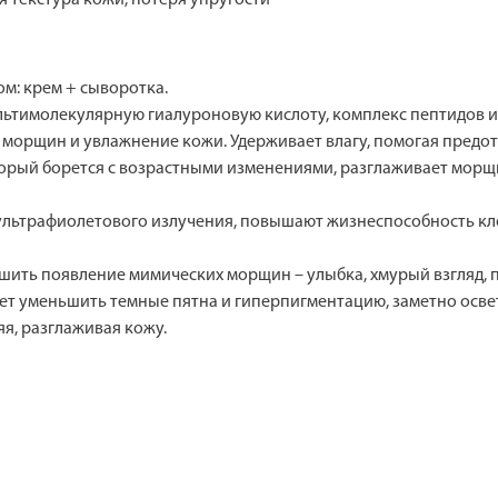
ом: крем + сыворотка.
тимолекулярную гиалуроновую кислоту, комплекс пептидов и 
 морщин и увлажнение кожи. Удерживает влагу, помогая предо
торый борется с возрастными изменениями, разглаживает морщ
ультрафиолетового излучения, повышают жизнеспособность кл
шить появление мимических морщин – улыбка, хмурый взгляд, 
ает уменьшить темные пятна и гиперпигментацию, заметно осве
яя, разглаживая кожу.