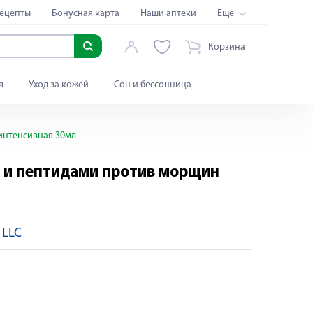
ецепты
Бонусная карта
Наши аптеки
Еще
Корзина
я
Уход за кожей
Сон и бессонница
интенсивная 30мл
и и пептидами против морщин
 LLC