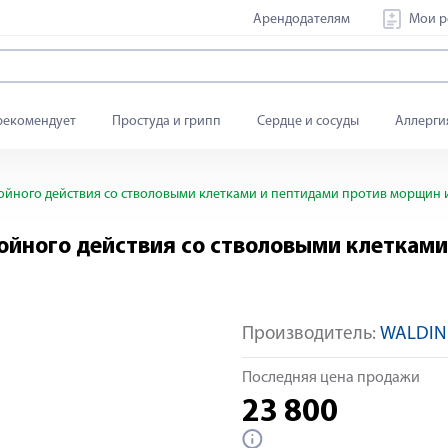
Арендодателям
Мои р
рекомендует
Простуда и грипп
Сердце и сосуды
Аллерги
ойного действия со стволовыми клетками и пептидами против морщин 
ойного действия со стволовыми клеткам
Производитель:
WALDIN
Последняя цена продажи
23 800