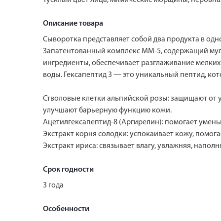
Описание товара
Сыворотка представляет собой два продукта в одн
Запатентованный комплекс MM-5, содержащий муль
ингредиенты, обеспечивает разглаживание мелких
воды. Гексапептид 3 — это уникальный пептид, ко
Стволовые клетки альпийской розы: защищают от 
улучшают барьерную функцию кожи.
Ацетилгексапептид-8 (Аргирелин): помогает умень
Экстракт корня солодки: успокаивает кожу, помог
Экстракт ириса: связывает влагу, увлажняя, наполн
Срок годности
3 года
Особенности