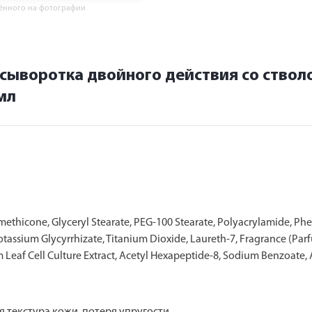
жённого на фотографии
сыворотка двойного действия со ствол
мл
methicone, Glyceryl Stearate, PEG-100 Stearate, Polyacrylamide, Phe
otassium Glycyrrhizate, Titanium Dioxide, Laureth-7, Fragrance (Parf
af Cell Culture Extract, Acetyl Hexapeptide-8, Sodium Benzoate, Al
 текстура кожи, потеря упругости