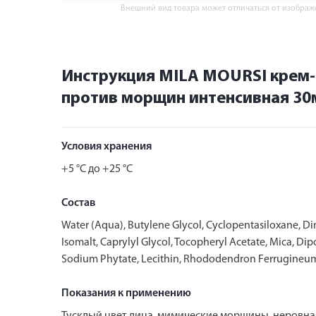
Внешний вид товара может отличаться от изобра
Инструкция MILA MOURSI крем-
против морщин интенсивная 30
Условия хранения
+5 °C до +25 °C
Состав
Water (Aqua), Butylene Glycol, Cyclopentasiloxane, Di
Isomalt, Caprylyl Glycol, Tocopheryl Acetate, Mica, Dip
Sodium Phytate, Lecithin, Rhododendron Ferrugineum Le
Показания к применению
Тусклый цвет лица, мимические морщины, неровная