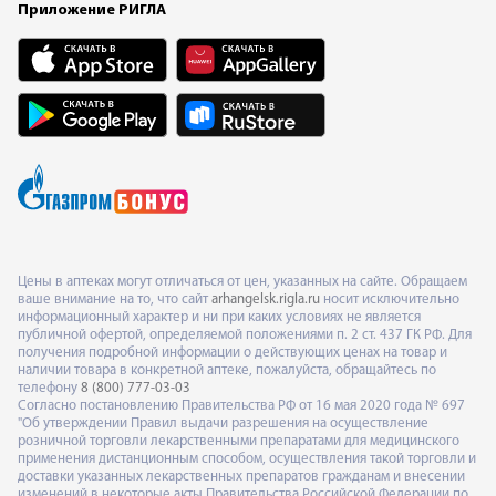
Приложение РИГЛА
Цены в аптеках могут отличаться от цен, указанных на сайте. Обращаем
ваше внимание на то, что сайт
arhangelsk.rigla.ru
носит исключительно
информационный характер и ни при каких условиях не является
публичной офертой, определяемой положениями п. 2 ст. 437 ГК РФ. Для
получения подробной информации о действующих ценах на товар и
наличии товара в конкретной аптеке, пожалуйста, обращайтесь по
телефону
8 (800) 777-03-03
Согласно постановлению Правительства РФ от 16 мая 2020 года № 697
"Об утверждении Правил выдачи разрешения на осуществление
розничной торговли лекарственными препаратами для медицинского
применения дистанционным способом, осуществления такой торговли и
доставки указанных лекарственных препаратов гражданам и внесении
изменений в некоторые акты Правительства Российской Федерации по