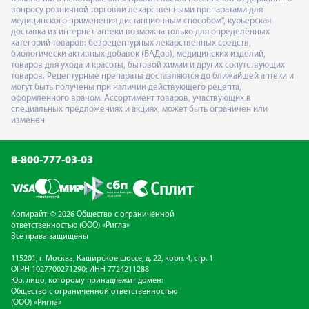
вопросу розничной торговли лекарственными препаратами для
медицинского применения дистанционным способом", курьерская
доставка из интернет-аптеки возможна только для определённых
категорий товаров: безрецептурных лекарственных средств,
биологически активных добавок (БАДов), медицинских изделий,
товаров для ухода и красоты, бытовой химии и других сопутствующих
товаров. Рецептурные препараты доставляются до ближайшей аптеки и
могут быть получены при наличии действующего рецепта,
оформленного врачом. Ассортимент товаров, участвующих в
специальных предложениях и акциях, может быть ограничен или
изменен
8-800-777-03-03
Копирайт: © 2026 Общество с ограниченной
ответственностью (ООО) «Ригла»
Все права защищены
115201, г. Москва, Каширское шоссе, д. 22, корп. 4, стр. 1
ОГРН 1027700271290; ИНН 7724211288
Юр. лицо, которому принадлежит домен:
Общество с ограниченной ответственностью
(ООО) «Ригла»