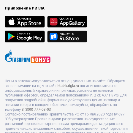
Приложение РИГЛА
Цены в аптеках могут отличаться от цен, указанных на сайте. Обращаем
ваше внимание на то, что сайт
irkutsk.rigla.ru
носит исключительно
информационный характер и ни при каких условиях не является
публичной офертой, определяемой положениями п. 2 ст. 437 ГК РФ. Для
получения подробной информации о действующих ценах на товар и
наличии товара в конкретной аптеке, пожалуйста, обращайтесь по
телефону
8 (800) 777-03-03
Согласно постановлению Правительства РФ от 16 мая 2020 года № 697
"Об утверждении Правил выдачи разрешения на осуществление
розничной торговли лекарственными препаратами для медицинского
применения дистанционным способом, осуществления такой торговли и