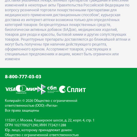
доставки указанных лекарственных препаратов гражданам и внесении
изменений в некоторые акты Правительства Российской Федерации по
вопросу розничной торговли лекарственными препаратами для
медицинского применения дистанционным способом", курьерская
доставка из интернет-аптеки возможна только для определённых
категорий товаров: безрецептурных лекарственных средств,
биологически активных добавок (БАДов), медицинских изделий,
товаров для ухода и красоты, бытовой химии и других сопутствующих
товаров. Рецептурные препараты доставляются до ближайшей аптеки и
могут быть получены при наличии действующего рецепта,
оформленного врачом. Ассортимент товаров, участвующих в
специальных предложениях и акциях, может быть ограничен или
изменен
8-800-777-03-03
Копирайт: © 2026 Общество с ограниченной
ответственностью (ООО) «Ригла»
Все права защищены
115201, г. Москва, Каширское шоссе, д. 22, корп. 4, стр. 1
ОГРН 1027700271290; ИНН 7724211288
Юр. лицо, которому принадлежит домен:
Общество с ограниченной ответственностью