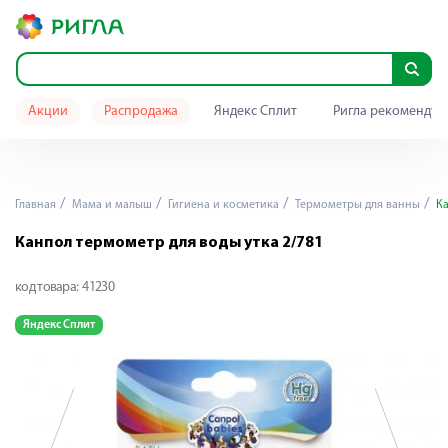
Акции
Распродажа
Яндекс Сплит
Ригла рекомендуе
Главная
Мама и малыш
Гигиена и косметика
Термометры для ванны
Ка
Канпол термометр для воды утка 2/781
код товара:
41230
Яндекс Сплит
Я