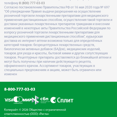
телефону
8 (800) 777-03-03
Согласно постановлению Правительства РФ от 16 мая 2020 года № 697
"Об утверждении Правил выдачи разрешения на осуществление
розничной торговли лекарственными препаратами для медицинского
применения дистанционным способом, осуществления такой торговли и
доставки указанных лекарственных препаратов гражданам и внесении
изменений в некоторые акты Правительства Российской Федерации по
вопросу розничной торговли лекарственными препаратами для
медицинского применения дистанционным способом", курьерская
доставка из интернет-аптеки возможна только для определённых
категорий товаров: безрецептурных лекарственных средств,
биологически активных добавок (БАДов), медицинских изделий,
товаров для ухода и красоты, бытовой химии и других сопутствующих
товаров. Рецептурные препараты доставляются до ближайшей аптеки и
могут быть получены при наличии действующего рецепта,
оформленного врачом. Ассортимент товаров, участвующих в
специальных предложениях и акциях, может быть ограничен или
изменен
8-800-777-03-03
Копирайт: © 2026 Общество с ограниченной
ответственностью (ООО) «Ригла»