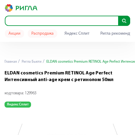
Акции
Распродажа
Яндекс Сплит
Ригла рекомендуе
Главная
Ригла Бьюти
ELDAN cosmetics Premium RETINOL Age Perfect Интенси
ELDAN cosmetics Premium RETINOL Age Perfect
Интенсивный anti-age крем с ретинолом 50мл
код товара:
129963
Яндекс Сплит
Я