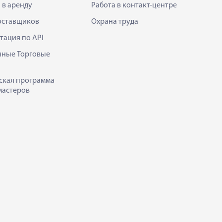
 в аренду
Работа в контакт-центре
оставщиков
Охрана труда
тация по API
нные Торговые
ская программа
мастеров