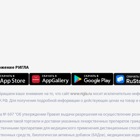
жение РИГЛА
Обращаем ваше внимание на то, что сайт
www.rigla.ru
носит исключительно инфо
К РФ. Для получения подробной информации о действующих ценах на товар и 
ода № 697 "Об утверждении Правил выдачи разрешения на осуществление роз
ления такой торговли и доставки указанных лекарственных препаратов граж
твенными препаратами для медицинского применения дистанционным способом
венных средств, биологически активных добавок (БАДов), медицинских издел