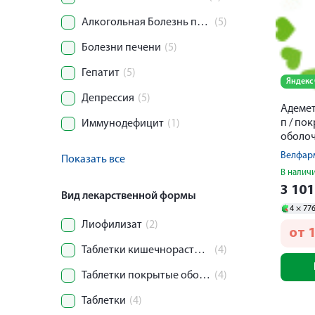
Алкогольная Болезнь печени
(5)
Болезни печени
(5)
Гепатит
(5)
Яндекс
Депрессия
(5)
Адемет
п / по
Иммунодефицит
(1)
оболо
раство
Велфар
Показать все
кишечн
В налич
3 10
Вид лекарственной формы
4 ×
77
Лиофилизат
(2)
от
1
Таблетки кишечнорастворимые
(4)
Таблетки покрытые оболочкой
(4)
Таблетки
(4)