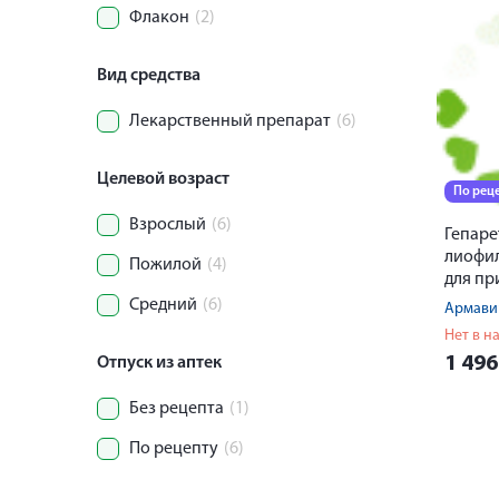
Флакон
(2)
Вид средства
Лекарственный препарат
(6)
Целевой возраст
По рец
Взрослый
(6)
Гепаре
лиофи
Пожилой
(4)
для пр
раство
Средний
(6)
внутре
Нет в н
внутр
1 49
Отпуск из аптек
введен
№ 5 + 
Без рецепта
(1)
ампулы
По рецепту
(6)