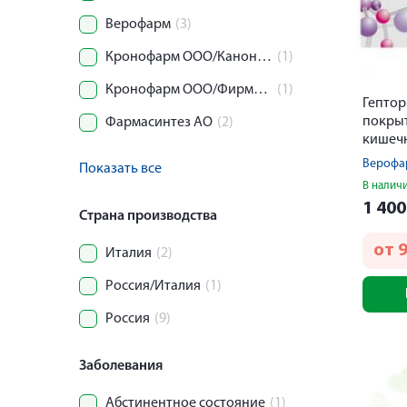
Верофарм
(3)
Кронофарм ООО/Канонфарма продакшн ЗАО
(1)
Кронофарм ООО/Фирма ФЕРМЕНТ ООО
(1)
Гептор
покры
Фармасинтез АО
(2)
кишеч
оболоч
Верофа
Показать все
В налич
1 40
Страна производства
от
Италия
(2)
Россия/Италия
(1)
Россия
(9)
Заболевания
Абстинентное состояние
(1)