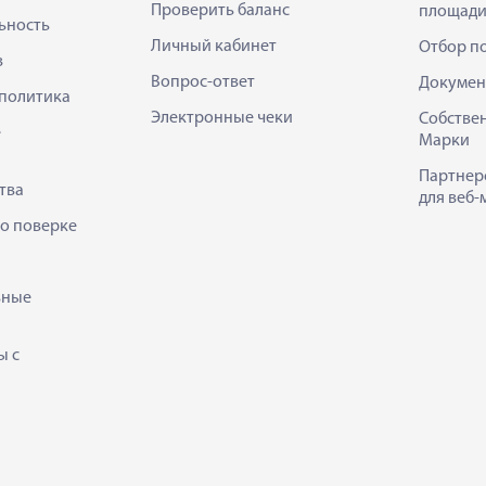
Проверить баланс
площади
ьность
Личный кабинет
Отбор п
в
Вопрос-ответ
Докумен
политика
Электронные чеки
Собстве
е
Марки
Партнер
тва
для веб-
 о поверке
ьные
ы с