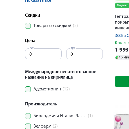
Показать все
Яндекс
Скидки
Гептра
покры
Товары со скидкой
(5)
кишеч
оболоч
ЭббВи С
Цена
В налич
от
до
1 99
4 ×
49
Международное непатентованное
название на кириллице
Адеметионин
(12)
Производитель
Биолоджичи Италия Лабораториз С.р.Л./Верофарм ООО/Дельфарм Сен Реми
(1)
Велфарм
(2)