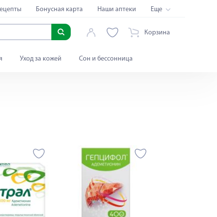
ецепты
Бонусная карта
Наши аптеки
Еще
Корзина
я
Уход за кожей
Сон и бессонница