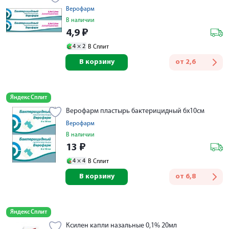
Верофарм
В наличии
4,9
₽
4 ×
2
В Сплит
В корзину
от
2,6
Яндекс Сплит
Верофарм пластырь бактерицидный 6х10см
Верофарм
В наличии
13
₽
4 ×
4
В Сплит
В корзину
от
6,8
Яндекс Сплит
Ксилен капли назальные 0,1% 20мл