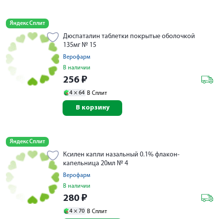
Яндекс Сплит
Дюспаталин таблетки покрытые оболочкой
135мг № 15
Верофарм
В наличии
256
₽
4 ×
64
В Сплит
В корзину
Яндекс Сплит
Ксилен капли назальный 0.1% флакон-
капельница 20мл № 4
Верофарм
В наличии
280
₽
4 ×
70
В Сплит