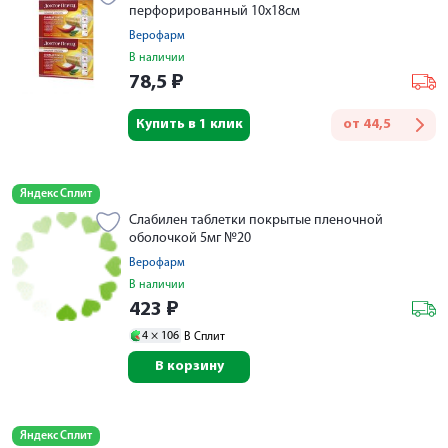
перфорированный 10х18см
Верофарм
В наличии
78,5
₽
Купить в 1 клик
от
44,5
Яндекс Сплит
Слабилен таблетки покрытые пленочной
оболочкой 5мг №20
Верофарм
В наличии
423
₽
4 ×
106
В Сплит
В корзину
Яндекс Сплит