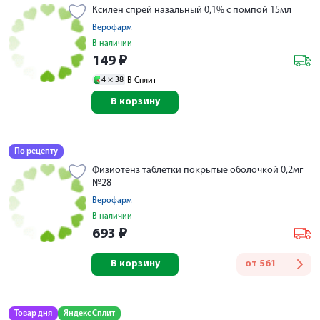
Ксилен спрей назальный 0,1% с помпой 15мл
Верофарм
В наличии
149
₽
4 ×
38
В Сплит
В корзину
По рецепту
Физиотенз таблетки покрытые оболочкой 0,2мг
№28
Верофарм
В наличии
693
₽
В корзину
от
561
Товар дня
Яндекс Сплит