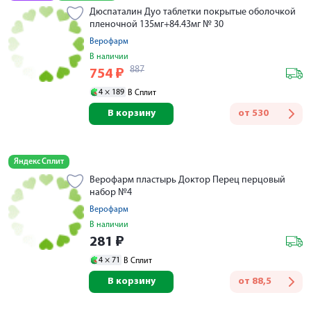
Дюспаталин Дуо таблетки покрытые оболочкой
пленочной 135мг+84.43мг № 30
Верофарм
В наличии
887
754
₽
4 ×
189
В Сплит
В корзину
от
530
Яндекс Сплит
Верофарм пластырь Доктор Перец перцовый
набор №4
Верофарм
В наличии
281
₽
4 ×
71
В Сплит
В корзину
от
88,5