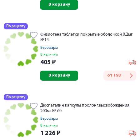
В корзину
По рецепту
Физиотенз таблетки покрытые оболочкой 0,2мг
№14
Верофарм
В наличии
405
₽
В корзину
от
193
По рецепту
Дюспаталин капсулы пролонг.высвобождения
200мг № 60
Верофарм
В наличии
1 226
₽