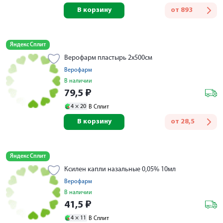
В корзину
от
893
Яндекс Сплит
Верофарм пластырь 2х500см
Верофарм
В наличии
79,5
₽
4 ×
20
В Сплит
В корзину
от
28,5
Яндекс Сплит
Ксилен капли назальные 0,05% 10мл
Верофарм
В наличии
41,5
₽
4 ×
11
В Сплит