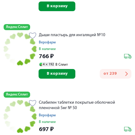
В корзину
Яндекс Сплит
Дыши пластырь для ингаляций №10
Верофарм
В наличии
766
₽
4 ×
192
В Сплит
В корзину
от
239
Яндекс Сплит
Слабилен таблетки покрытые оболочкой
пленочной 5мг № 50
Верофарм
В наличии
697
₽