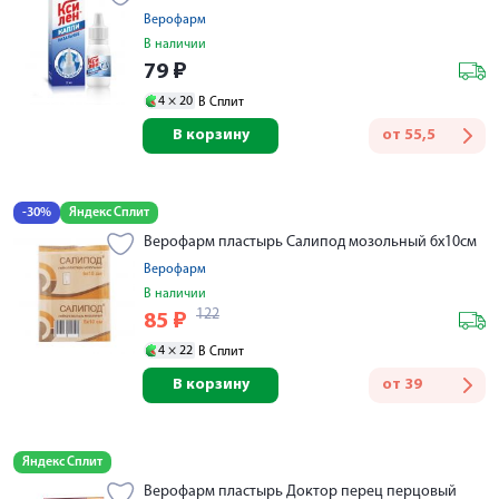
Верофарм
В наличии
79
₽
4 ×
20
В Сплит
В корзину
от
55,5
-30%
Яндекс Сплит
Верофарм пластырь Салипод мозольный 6х10см
Верофарм
В наличии
122
85
₽
4 ×
22
В Сплит
В корзину
от
39
Яндекс Сплит
Верофарм пластырь Доктор перец перцовый