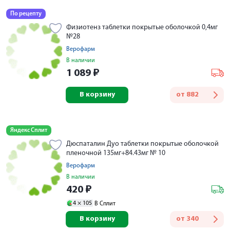
По рецепту
Физиотенз таблетки покрытые оболочкой 0,4мг
№28
Верофарм
В наличии
1 089
₽
В корзину
от
882
Яндекс Сплит
Дюспаталин Дуо таблетки покрытые оболочкой
пленочной 135мг+84.43мг № 10
Верофарм
В наличии
420
₽
4 ×
105
В Сплит
В корзину
от
340