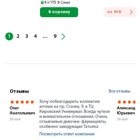
4 ×
175
В Сплит
В корзину
от
418
...
1
2
3
4
9
Все отзывы
Отзывы
Хочу поблагодарить коллектив
аптеки на пр. Стачек, 9, в ТЦ
Олег
Александр
Кировский Универмаг. Всегда чуткое
Анатольевич
Юрьевич
и внимательное отношение. Очень
28 мая
24 мая
отзывчивые девочки- фармацевты,
особенно заведующая Татьяна
Посмотреть ответ компании