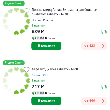
Яндекс Сплит
Доппельгерц Актив Витамины для больных
диабетом таблетки №30
Queisser Pharma
В наличии
639
₽
4 ×
160
В Сплит
В корзину
от
423
Яндекс Сплит
Алфавит Диабет таблетки №60
Аквион ЗАО
В наличии
717
₽
4 ×
180
В Сплит
В корзину
от
469