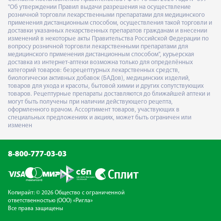
"Об утверждении Правил выдачи разрешения на осуществление
розничной торговли лекарственными препаратами для медицинского
применения дистанционным способом, осуществления такой торговли и
доставки указанных лекарственных препаратов гражданам и внесении
изменений в некоторые акты Правительства Российской Федерации по
вопросу розничной торговли лекарственными препаратами для
медицинского применения дистанционным способом", курьерская
доставка из интернет-аптеки возможна только для определённых
категорий товаров: безрецептурных лекарственных средств,
биологически активных добавок (БАДов), медицинских изделий,
товаров для ухода и красоты, бытовой химии и других сопутствующих
товаров. Рецептурные препараты доставляются до ближайшей аптеки и
могут быть получены при наличии действующего рецепта,
оформленного врачом. Ассортимент товаров, участвующих в
специальных предложениях и акциях, может быть ограничен или
изменен
8-800-777-03-03
Копирайт: © 2026 Общество с ограниченной
ответственностью (ООО) «Ригла»
Все права защищены