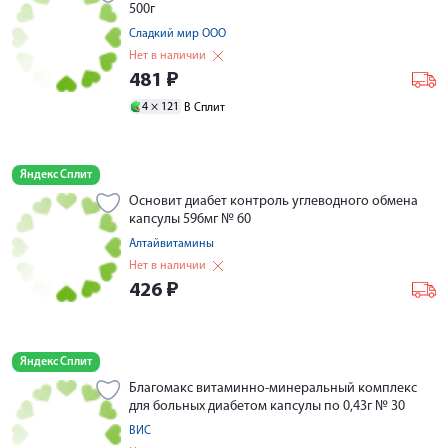
500г
Сладкий мир ООО
Нет в наличии
481
₽
4 ×
121
В Сплит
Яндекс Сплит
Основит диабет контроль углеводного обмена
капсулы 596мг № 60
Алтайвитамины
Нет в наличии
426
₽
Яндекс Сплит
Благомакс витаминно-минеральный комплекс
для больных диабетом капсулы по 0,43г № 30
ВИС