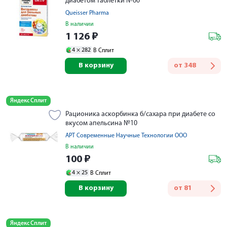
диабетом таблетки №60
Queisser Pharma
В наличии
1 126
₽
4 ×
282
В Сплит
В корзину
от
348
Яндекс Сплит
Рационика аскорбинка б/сахара при диабете со
вкусом апельсина №10
АРТ Современные Научные Технологии ООО
В наличии
100
₽
4 ×
25
В Сплит
В корзину
от
81
Яндекс Сплит