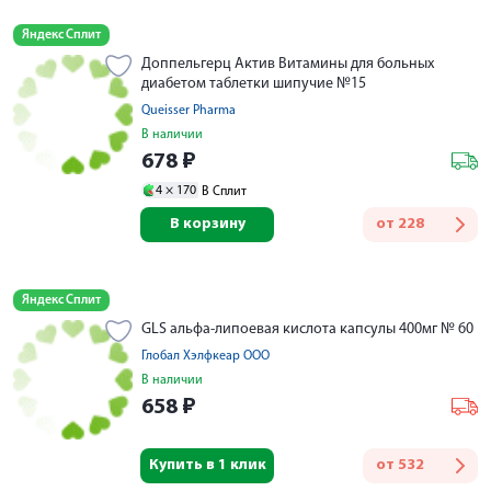
Яндекс Сплит
Доппельгерц Актив Витамины для больных
диабетом таблетки шипучие №15
Queisser Pharma
В наличии
678
₽
4 ×
170
В Сплит
В корзину
от
228
Яндекс Сплит
GLS альфа-липоевая кислота капсулы 400мг № 60
Глобал Хэлфкеар ООО
В наличии
658
₽
Купить в 1 клик
от
532