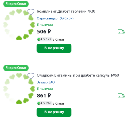
Яндекс Сплит
Компливит Диабет таблетки №30
Фармстандарт (АйСиЭн)
В наличии
506
₽
4 ×
127
В Сплит
В корзину
Яндекс Сплит
Олиджим Витамины при диабете капсулы №60
Эвалар ЗАО
В наличии
861
₽
4 ×
216
В Сплит
В корзину