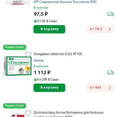
АРТ Современные Научные Технологии ООО
В наличии
97,5
₽
4 ×
25
В Сплит
В корзину
от
78,5
Яндекс Сплит
Олиджим таблетки 0,52г №100
Эвалар
В наличии
1 112
₽
4 ×
278
В Сплит
В корзину
от
483
Яндекс Сплит
Доппельгерц Актив Витамины для больных