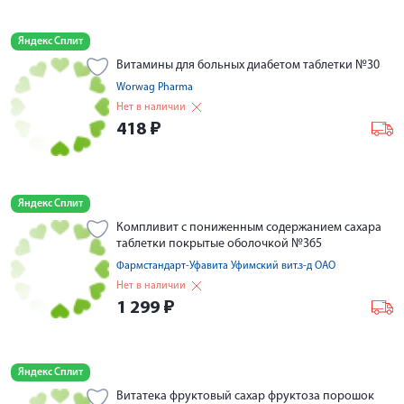
Яндекс Сплит
Витамины для больных диабетом таблетки №30
Worwag Pharma
Нет в наличии
418
₽
Яндекс Сплит
Компливит с пониженным содержанием сахара
таблетки покрытые оболочкой №365
Фармстандарт-Уфавита Уфимский вит.з-д ОАО
Нет в наличии
1 299
₽
Яндекс Сплит
Витатека фруктовый сахар фруктоза порошок