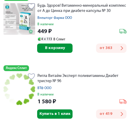
Будь Здоров! Витаминно-минеральный комплекс
от А до Цинка при диабете капсулы № 30
Внешторг Фарма ООО
В наличии
449
₽
4 ×
113
В Сплит
В корзину
от
363
Яндекс Сплит
Ригла Витайм Эксперт поливитамины Диабет
тристер № 96
ВТФ ООО
В наличии
1 580
₽
Купить в 1 клик
от
419