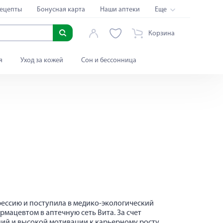
ецепты
Бонусная карта
Наши аптеки
Еще
Корзина
я
Уход за кожей
Сон и бессонница
фессию и поступила в медико-экологический
рмацевтом в аптечную сеть Вита. За счет
ий и высокой мотивации к карьерному росту