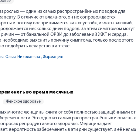
оровье
 взрослых — один из самых распространённых поводов для
апевту. В отличие от влажного, он не сопровождается
роты и потому воспринимается как «пустой», изматывающий,
продолжается несколько дней подряд. За этим симптомом могут
 причин — от банальной ОРВИ до заболеваний ЖКТ и сердца.
а необходимо выяснить причину симптома, только после этого
о подобрать лекарство в аптеке.
ева Ольга Николаевна
, Фармацевт
еременеть во время месячных
женское здоровье
ных многие женщины считают себя полностью защищёнными от
беременности. Это одно из самых распространённых и опасных
вопросах репродуктивного здоровья. Медицина даёт
ет: вероятность забеременеть в эти дни существует, и её нельз