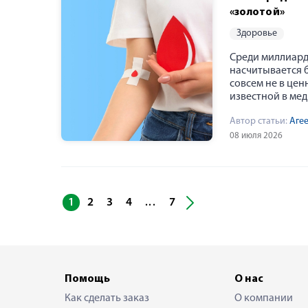
«золотой»
здоровье
Среди миллиард
насчитывается б
совсем не в цен
известной в мед
Автор статьи:
Аге
08 июля 2026
1
2
3
4
7
...
Помощь
О нас
Как сделать заказ
О компании