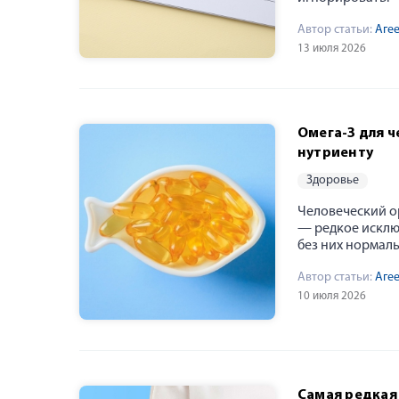
Автор статьи:
Аге
13 июля 2026
Омега-3 для 
нутриенту
здоровье
Ольга Агеева
Человеческий о
В 2013 году после окончания кадетского училища,
— редкое исключ
без них нормаль
Автор статьи:
Аге
10 июля 2026
Самая редкая 