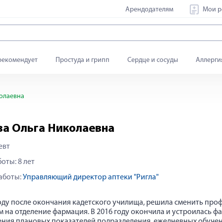
Арендодателям
Мои р
рекомендует
Простуда и грипп
Сердце и сосуды
Аллерги
олаевна
ва Ольга Николаевна
евт
оты: 8 лет
аботы:
Управляющий директор аптеки "Ригла"
году после окончания кадетского училища, решила сменить про
м на отделение фармация. В 2016 году окончила и устроилась фа
ния плановых показателей подразделения, ежедневных обучен