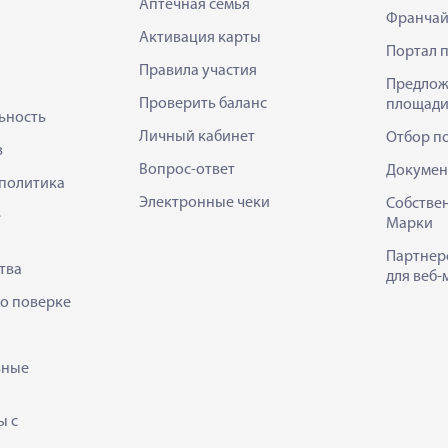
Аптечная семья
Франчай
Активация карты
Портал 
Правила участия
Предлож
Проверить баланс
площади
ьность
Личный кабинет
Отбор п
в
Вопрос-ответ
Докумен
политика
Электронные чеки
Собстве
е
Марки
Партнер
тва
для веб-
 о поверке
ьные
ы с