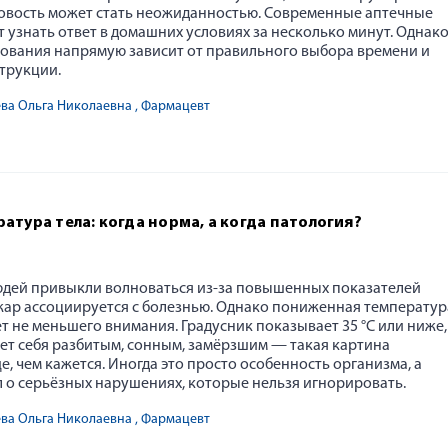
 новость может стать неожиданностью. Современные аптечные
 узнать ответ в домашних условиях за несколько минут. Однак
дования напрямую зависит от правильного выбора времени и
трукции.
ева Ольга Николаевна
, Фармацевт
атура тела: когда норма, а когда патология?
дей привыкли волноваться из-за повышенных показателей
ар ассоциируется с болезнью. Однако пониженная температур
т не меньшего внимания. Градусник показывает 35 °C или ниже,
ует себя разбитым, сонным, замёрзшим — такая картина
е, чем кажется. Иногда это просто особенность организма, а
л о серьёзных нарушениях, которые нельзя игнорировать.
ева Ольга Николаевна
, Фармацевт