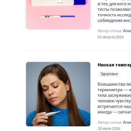
и тех, для кого
тесты позволяют
точность иссле
соблюдения инс
Автор статьи:
Аге
03 августа 2026
Низкая темпер
здоровье
Большинство лю
термометра — ж
тела заслуживае
человек чувств
встречается чащ
иногда — сигна
Автор статьи:
Аге
28 июля 2026