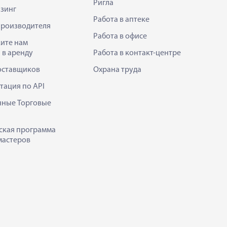
Ригла
зинг
Работа в аптеке
производителя
Работа в офисе
ите нам
 в аренду
Работа в контакт-центре
оставщиков
Охрана труда
тация по API
нные Торговые
ская программа
мастеров