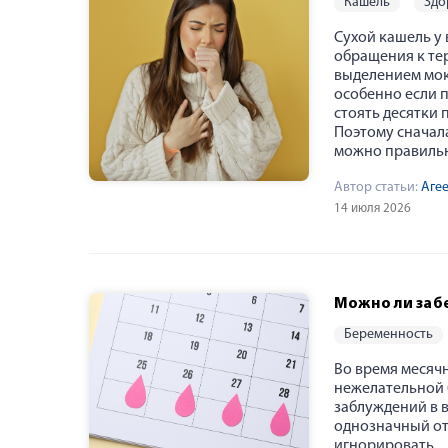
кашель
зд
Сухой кашель у
обращения к тер
выделением мок
особенно если 
стоять десятки
Поэтому сначал
можно правильн
Автор статьи:
Аге
14 июля 2026
Можно ли заб
беременность
Во время месяч
нежелательной 
заблуждений в 
однозначный отв
игнорировать.