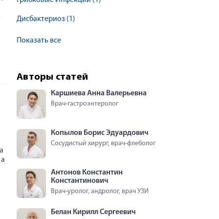
Грибковые Инфекции
(1)
о
Дисбактериоз
(1)
Показать все
Авторы статей
Каршиева Анна Валерьевна
Врач-гастроэнтеролог
Копылов Борис Эдуардович
Сосудистый хирург, врач-флеболог
а
 а
Антонов Константин
Константинович
Врач-уролог, андролог, врач УЗИ
Белан Кирилл Сергеевич