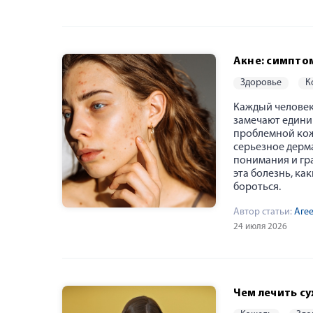
Акне: симпто
здоровье
Каждый человек 
замечают едини
проблемной коже
серьезное дерм
понимания и гра
эта болезнь, ка
бороться.
Автор статьи:
Аге
24 июля 2026
Чем лечить с