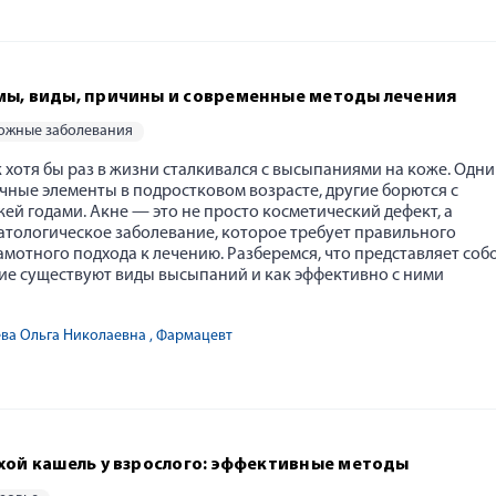
мы, виды, причины и современные методы лечения
кожные заболевания
хотя бы раз в жизни сталкивался с высыпаниями на коже. Одни
чные элементы в подростковом возрасте, другие борются с
й годами. Акне — это не просто косметический дефект, а
атологическое заболевание, которое требует правильного
мотного подхода к лечению. Разберемся, что представляет соб
кие существуют виды высыпаний и как эффективно с ними
ева Ольга Николаевна
, Фармацевт
ухой кашель у взрослого: эффективные методы