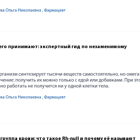
ева Ольга Николаевна
, Фармацевт
чего принимают: экспертный гид по незаменимому
рганизм синтезирует тысячи веществ самостоятельно, но омега
 решила сменить профессию и поступила в медико-экологический
ение: получить их можно только с едой или добавками. При эт
но работать не получится ни у одной клетки тела.
ева Ольга Николаевна
, Фармацевт
группа крови: что такое Rh-null и почему её называют