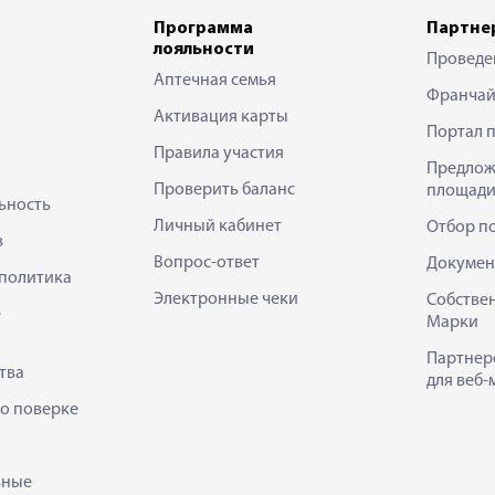
Программа
Партне
лояльности
Проведе
Аптечная семья
Франчай
Активация карты
Портал 
Правила участия
Предлож
Проверить баланс
площади
ьность
Личный кабинет
Отбор п
в
Вопрос-ответ
Докумен
политика
Электронные чеки
Собстве
е
Марки
Партнер
тва
для веб-
 о поверке
ьные