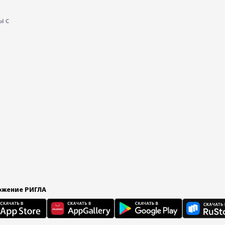
ы с
жение РИГЛА