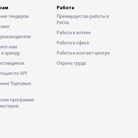
рам
Работа
ние тендеров
Преимущества работы в
Ригла
зинг
Работа в аптеке
производителя
Работа в офисе
ите нам
 в аренду
Работа в контакт-центре
оставщиков
Охрана труда
тация по API
нные Торговые
ская программа
мастеров