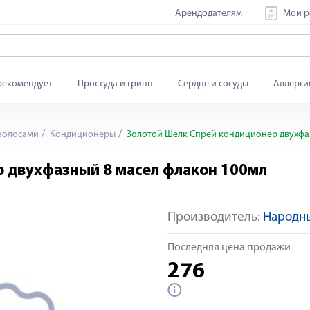
Арендодателям
Мои р
рекомендует
Простуда и грипп
Сердце и сосуды
Аллерги
 волосами
Кондиционеры
Золотой Шелк Спрей кондиционер двухфаз
р двухфазный 8 масел флакон 100мл
Производитель:
Народн
Последняя цена продажи
276