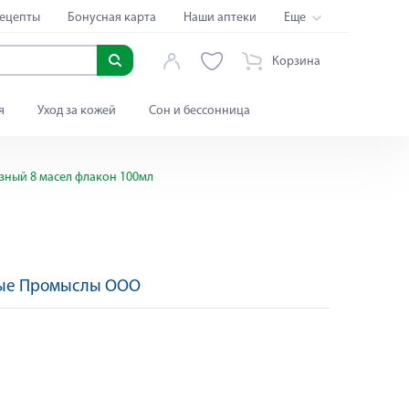
ецепты
Бонусная карта
Наши аптеки
Еще
Корзина
я
Уход за кожей
Сон и бессонница
ный 8 масел флакон 100мл
ые Промыслы ООО