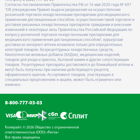
Согласно постановлению Правительства РФ от 16 мая 2020 года № 697
"Об утверждении Правил выдачи разрешения на осуществление
розничной торговли лекарственными препаратами для медицинского
применения дистанционным способом, осуществления такой торговли и
доставки указанных лекарственных препаратов гражданам и внесении
изменений в некоторые акты Правительства Российской Федерации по
вопросу розничной торговли лекарственными препаратами для
медицинского применения дистанционным способом", курьерская
доставка из интернет-аптеки возможна только для определённых
категорий товаров: безрецептурных лекарственных средств,
биологически активных добавок (БАДов), медицинских изделий,
товаров для ухода и красоты, бытовой химии и других сопутствующих
товаров. Рецептурные препараты доставляются до ближайшей аптеки и
могут быть получены при наличии действующего рецепта,
оформленного врачом. Ассортимент товаров, участвующих в
специальных предложениях и акциях, может быть ограничен или
изменен
8-800-777-03-03
Копирайт: © 2026 Общество с ограниченной
ответственностью (ООО) «Ригла»
Все права защищены