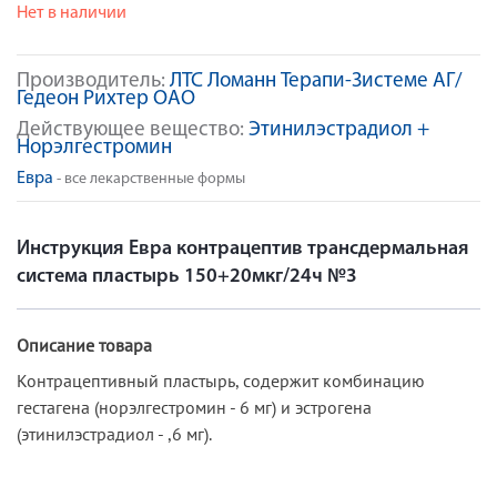
Нет в наличии
Производитель:
ЛТС Ломанн Терапи-Зистеме АГ/
Гедеон Рихтер ОАО
Действующее вещество:
Этинилэстрадиол +
Норэлгестромин
Евра
- все лекарственные формы
Инструкция Евра контрацептив трансдермальная
система пластырь 150+20мкг/24ч №3
Описание товара
Контрацептивный пластырь, содержит комбинацию
гестагена (норэлгестромин - 6 мг) и эстрогена
(этинилэстрадиол - ,6 мг).