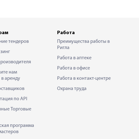
рам
Работа
ние тендеров
Преимущества работы в
Ригла
зинг
Работа в аптеке
производителя
Работа в офисе
ите нам
 в аренду
Работа в контакт-центре
оставщиков
Охрана труда
тация по API
нные Торговые
ская программа
мастеров