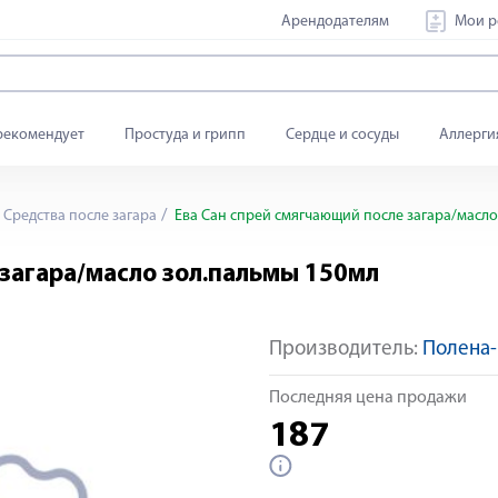
Арендодателям
Мои р
рекомендует
Простуда и грипп
Сердце и сосуды
Аллерги
Средства после загара
Ева Сан спрей смягчающий после загара/масло
 загара/масло зол.пальмы 150мл
Производитель:
Полена-
Последняя цена продажи
187