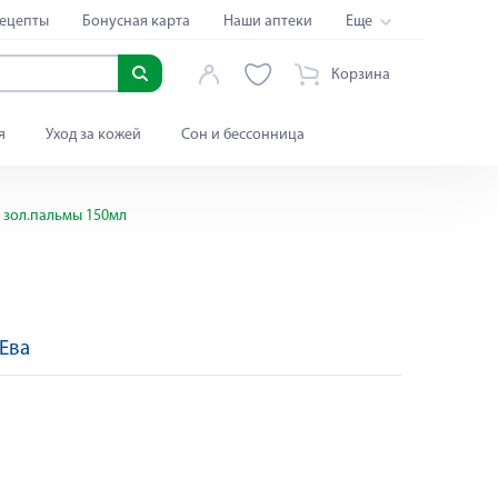
ецепты
Бонусная карта
Наши аптеки
Еще
Корзина
я
Уход за кожей
Сон и бессонница
 зол.пальмы 150мл
Ева