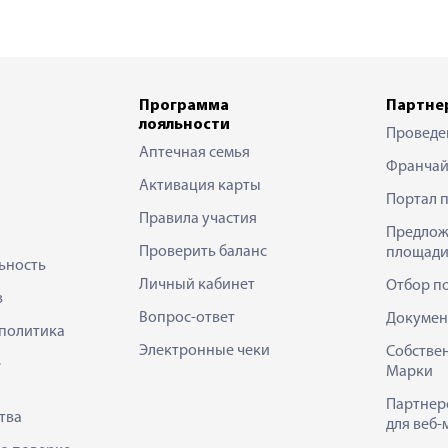
Программа
Партне
лояльности
Проведе
Аптечная семья
Франчай
Активация карты
Портал 
Правила участия
Предлож
Проверить баланс
площади
ьность
Личный кабинет
Отбор п
в
Вопрос-ответ
Докумен
политика
Электронные чеки
Собстве
е
Марки
Партнер
тва
для веб-