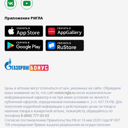
Приложение РИГЛА
Цены в аптеках могут отличаться от цен, указанных на сайте. Обращаем
ваше внимание на то, что сайт
rostov.rigla.ru
носит исключительно
информационный характер и ни при каких условиях не является
публичной офертой, определяемой положениями п. 2 ст. 437 ГК РФ. Для
получения подробной информации о действующих ценах на товар и
наличии товара в конкретной аптеке, пожалуйста, обращайтесь по
телефону
8 (800) 777-03-03
Согласно постановлению Правительства РФ от 16 мая 2020 года № 697
"Об утверждении Правил выдачи разрешения на осуществление