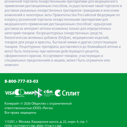
розничной торговли лекарственными препаратами для медицинского
применения дистанционным способом, осуществления такой торговли и
доставки указанных лекарственных препаратов гражданам и внесении
изменений в некоторые акты Правительства Российской Федерации по
вопросу розничной торговли лекарственными препаратами для
медицинского применения дистанционным способом", курьерская
доставка из интернет-аптеки возможна только для определённых
категорий товаров: безрецептурных лекарственных средств,
биологически активных добавок (БАДов), медицинских изделий,
товаров для ухода и красоты, бытовой химии и других сопутствующих
товаров. Рецептурные препараты доставляются до ближайшей аптеки и
могут быть получены при наличии действующего рецепта,
оформленного врачом. Ассортимент товаров, участвующих в
специальных предложениях и акциях, может быть ограничен или
изменен
8-800-777-03-03
Копирайт: © 2026 Общество с ограниченной
ответственностью (ООО) «Ригла»
Все права защищены
115201, г. Москва, Каширское шоссе, д. 22, корп. 4, стр. 1
ОГРН 1027700271290; ИНН 7724211288