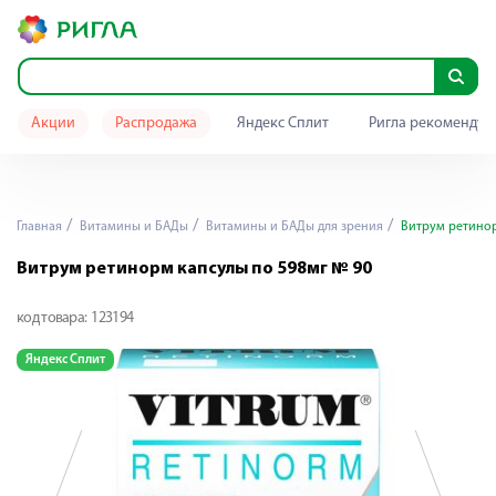
Акции
Распродажа
Яндекс Сплит
Ригла рекомендуе
Главная
Витамины и БАДы
Витамины и БАДы для зрения
Витрум ретинор
Витрум ретинорм капсулы по 598мг № 90
код товара:
123194
Яндекс Сплит
Я