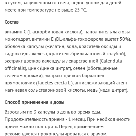
в сухом, защищенном от света, недоступном для детей
месте при температуре не выше 25 °С.
Состав
витамин С (L-аскорбиновая кислота), наполнитель лактозы
моногидрат, витамин E (DL-альфа-токоферола ацетат 50%),
оболочка капсулы (желатин, вода, краситель оксиды и
гидроксиды железа, краситель бриллиантовый голубой),
экстракт цветков календулы лекарственной (Calendula
officinalis), цинк (цинка цитрат), селен (обогащенные
селеном дрожжи), экстракт цветков бархатцев
прямостоячих (Tagetes erecta L.), антислеживающий агент
магниевая соль стеариновой кислоты, медь (меди цитрат).
Способ применения и дозы
Взрослым по 3 капсулы в день во время еды.
Продолжительность приема - 1 месяц. При необходимости
прием можно повторить. Перед применением
рекомендуется проконсультироваться с врачом.