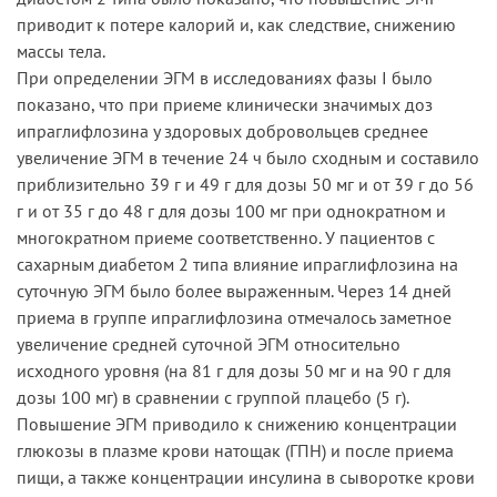
приводит к потере калорий и, как следствие, снижению
массы тела.
При определении ЭГМ в исследованиях фазы I было
показано, что при приеме клинически значимых доз
ипраглифлозина у здоровых добровольцев среднее
увеличение ЭГМ в течение 24 ч было сходным и составило
приблизительно 39 г и 49 г для дозы 50 мг и от 39 г до 56
г и от 35 г до 48 г для дозы 100 мг при однократном и
многократном приеме соответственно. У пациентов с
сахарным диабетом 2 типа влияние ипраглифлозина на
суточную ЭГМ было более выраженным. Через 14 дней
приема в группе ипраглифлозина отмечалось заметное
увеличение средней суточной ЭГМ относительно
исходного уровня (на 81 г для дозы 50 мг и на 90 г для
дозы 100 мг) в сравнении с группой плацебо (5 г).
Повышение ЭГМ приводило к снижению концентрации
глюкозы в плазме крови натощак (ГПН) и после приема
пищи, а также концентрации инсулина в сыворотке крови