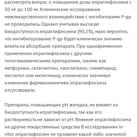
рассмотреть вопрос о повышении дозы ипраглифлозина с
50 мг до 100 мг. Клинические исследования
межлекарственного взаимодействия с ингибиторами P-gp
не проводились. Однако учитывая высокую
биодоступность ипраглифлозина (90,2%), мало вероятно,
что ингибиторование P-gp будет клинически значимо
влиять на абсорбцию препарата. При одновременном
применении ипраглифлозина с другими
гипогликемическими препаратами, такими как
метформин, ситаглиптин, пиоглитазон, глимепирид,
миглитол или митиглинид, клинически значимые
изменения фармакокинетики ипраглифлозина
отсутствовали.
Препараты, повышающие рН желудка, не влияют на
биодоступность ипраглифлозина, так как его
растворимость не зависит от рН. Влияние ипраглифлозина
на другие лекарственные средства В исследованиях in
vitro ипраглифлозин не проявлял какой-либо значимой