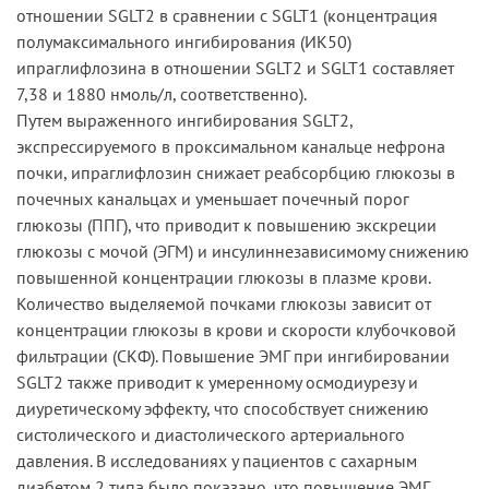
отношении SGLT2 в сравнении с SGLT1 (концентрация
полумаксимального ингибирования (ИК50)
ипраглифлозина в отношении SGLT2 и SGLT1 составляет
7,38 и 1880 нмоль/л, соответственно).
Путем выраженного ингибирования SGLT2,
экспрессируемого в проксимальном канальце нефрона
почки, ипраглифлозин снижает реабсорбцию глюкозы в
почечных канальцах и уменьшает почечный порог
глюкозы (ППГ), что приводит к повышению экскреции
глюкозы с мочой (ЭГМ) и инсулиннезависимому снижению
повышенной концентрации глюкозы в плазме крови.
Количество выделяемой почками глюкозы зависит от
концентрации глюкозы в крови и скорости клубочковой
фильтрации (СКФ). Повышение ЭМГ при ингибировании
SGLT2 также приводит к умеренному осмодиурезу и
диуретическому эффекту, что способствует снижению
систолического и диастолического артериального
давления. В исследованиях у пациентов с сахарным
диабетом 2 типа было показано, что повышение ЭМГ