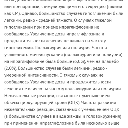
или препаратами, стимулирующими его секрецию (такими
как СМ). Однако, большинство случаев гипогликемии были
легкими, редко - средней тяжести. О случаях тяжелой
гипогликемии при приеме ипраглифлозина не
сообщалось. Увеличение дозы ипраглифлозина и
продолжительности лечения не влияло на частоту
гипогликемии. Поллакиурия или полиурия Частота
учащенного мочеиспускания (поллакиурии или полиурии)
на ипраглифлозине была больше (6,0%), чем на плацебо
(2,0%). Большинство случаев были легкими, редко -
умеренной интенсивности. О тяжелых случаях не
сообщалось. Увеличение дозы и продолжительности
лечения не влияло на частоту поллакиурии или полиурии.
Нежелательные реакции, связанные с уменьшением
объема циркулирующей крови (ОЦК). Частота развития
нежелательных реакций, связанных с уменьшением ОЦК
(в большинстве случаев в виде жажды и головокружения)
при применении ипраглифлозина была несколько выше