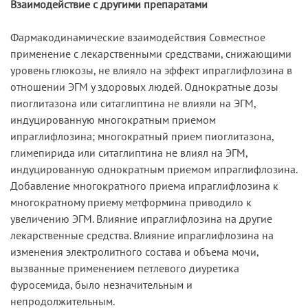
Взаимодействие с другими препаратами
Фармакодинамические взаимодействия Совместное
применение с лекарственными средствами, снижающими
уровень глюкозы, не влияло на эффект ипраглифлозина в
отношении ЭГМ у здоровых людей. Однократные дозы
пиоглитазона или ситаглиптина не влияли на ЭГМ,
индуцированную многократным приемом
ипраглифлозина; многократный прием пиоглитазона,
глимепирида или ситаглиптина не влиял на ЭГМ,
индуцированную однократным приемом ипраглифлозина.
Добавление многократного приема ипраглифлозина к
многократному приему метформина приводило к
увеличению ЭГМ. Влияние ипраглифлозина на другие
лекарственные средства. Влияние ипраглифлозина на
изменения электролитного состава и объема мочи,
вызванные применением петлевого диуретика
фуросемида, было незначительным и
непродолжительным.