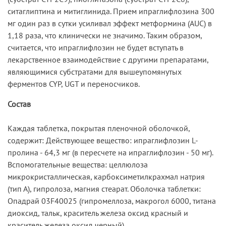
ситаглиптина и митиглинида. Прием ипраглифлозина 300
мг один раз в сутки усиливал эффект метформина (AUC) в
1,18 раза, что клинически не значимо. Таким образом,
считается, что ипраглифлозин не будет вступать в
лекарственное взаимодействие с другими препаратами,
являющимися субстратами для вышеупомянутых
ферментов CYP, UGT и переносчиков.
Состав
Каждая таблетка, покрытая пленочной оболочкой,
содержит: Действующее вещество: ипраглифлозин L-
пролина - 64,3 мг (в пересчете на ипраглифлозин - 50 мг).
Вспомогательные вещества: целлюлоза
микрокристаллическая, карбоксиметилкрахмал натрия
(тип А), гипролоза, магния стеарат. Оболочка таблетки:
Опадрай 03F40025 (гипромеллоза, макрогол 6000, титана
диоксид, тальк, краситель железа оксид красный и
краситель железа оксид черный).