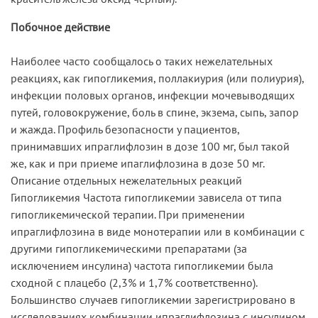
Побочное действие
Наиболее часто сообщалось о таких нежелательных
реакциях, как гипогликемия, поллакиурия (или полиурия),
инфекции половых органов, инфекции мочевыводящих
путей, головокружение, боль в спине, экзема, сыпь, запор
и жажда. Профиль безопасности у пациентов,
принимавших ипраглифлозин в дозе 100 мг, был такой
же, как и при приеме ипаглифлозина в дозе 50 мг.
Описание отдельных нежелательных реакций
Гипогликемия Частота гипогликемии зависела от типа
гипогликемической терапии. При применении
ипраглифлозина в виде монотерапии или в комбинации с
другими гипогликемическими препаратами (за
исключением инсулина) частота гипогликемии была
сходной с плацебо (2,3% и 1,7% соответственно).
Большинство случаев гипогликемии зарегистрировано в
исследованиях комбинации ипраглифлозина с инсулином