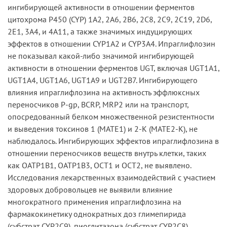
ингибирующей активности в отношении ферментов
цитохрома P450 (CYP) 1A2, 2A6, 2B6, 2C8, 2C9, 2C19, 2D6,
2E1, 3A4, и 4A11, а также значимых индуцирующих
эффектов в отношении CYP1A2 и CYP3A4. Ипраглифлозин
не показывал какой-либо значимой ингибирующей
активности в отношении ферментов UGT, включая UGT1A1,
UGT1A4, UGT1A6, UGT1A9 и UGT2B7. Ингибирующего
влияния ипраглифлозина на активность эффлюксных
переносчиков P-gp, BCRP, MRP2 или на транспорт,
опосредованный белком множественной резистентности
и выведения токсинов 1 (MATE1) и 2-К (MATE2-K), не
наблюдалось. Ингибирующих эффектов ипраглифлозина в
отношении переносчиков веществ внутрь клетки, таких
как OATP1B1, OATP1B3, OCT1 и OCT2, не выявлено.
Исследования лекарственных взаимодействий с участием
здоровых добровольцев не выявили влияние
многократного применения ипраглифлозина на
фармакокинетику однократных доз глимепирида
(субстрат CYP2C9), пиоглитазона (субстрат CYP2C8),