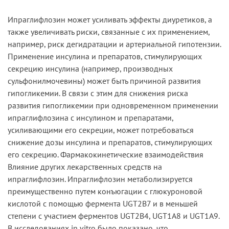
Ипраглифлозин может усиливать эффекты диуретиков, а
также увеличивать риски, связанные с их применением,
например, риск дегидратации и артериальной гипотензии.
Применение инсулина и препаратов, стимулирующих
секрецию инсулина (например, производных
сульфонилмочевины) может быть причиной развития
гипогликемии. В связи с этим для снижения риска
развития гипогликемии при одновременном применении
ипраглифлозина с инсулином и препаратами,
усиливающими его секреции, может потребоваться
снижение дозы инсулина и препаратов, стимулирующих
его секрецию. Фармакокинетические взаимодействия
Влияние других лекарственных средств на
ипраглифлозин. Ипраглифлозин метаболизируется
преимущественно путем конъюгации с глюкуроновой
кислотой с помощью фермента UGT2В7 и в меньшей
степени с участием ферментов UGT2В4, UGT1А8 и UGT1А9.
В исследованиях in vitro было показано, что