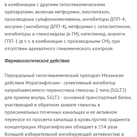
в комбинации с другими гипогликемическими
препаратами, включая метформин, пиоглитазон,
производные сульфонилмочевины, ингибиторы ДПП-4,
инсулин ( ингибитор ДПП-4), метформин с ситаглиптином,
ингибиторы a-глюкозидазы (a-ГИ), натеглинид, аналоги
ГПП-1 (в т. ч. в комбинации с производными СМ), при
отсутствии адекватного гликемического контроля.
Фармакологическое действие
Пероральный гипогликемический препарат. Механизм
действия Ипраглифлозин - селективный ингибитор
натрийзависимого переносчика глюкозы 2 типа (SGLT2)
для приема внутрь. SGLT2 - основной транспортный белок,
участвующий в обратном захвате глюкозы в
проксимальных почечных канальцах и ее активном
переносе из просвета канальца в кровь против градиента
концентрации. Ипраглифлозин обладает в 254 раза
большей избирательной ингибирующей активностью в