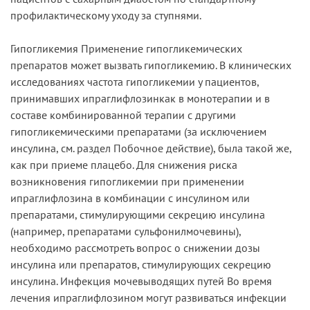
профилактическому уходу за ступнями.
Гипогликемия Применение гипогликемических
препаратов может вызвать гипогликемию. В клинических
исследованиях частота гипогликемии у пациентов,
принимавших ипраглифлозинкак в монотерапии и в
составе комбинированной терапии с другими
гипогликемическими препаратами (за исключением
инсулина, см. раздел Побочное действие), была такой же,
как при приеме плацебо. Для снижения риска
возникновения гипогликемии при применении
ипраглифлозина в комбинации с инсулином или
препаратами, стимулирующими секрецию инсулина
(например, препаратами сульфонилмочевины),
необходимо рассмотреть вопрос о снижении дозы
инсулина или препаратов, стимулирующих секрецию
инсулина. Инфекция мочевыводящих путей Во время
лечения ипраглифлозином могут развиваться инфекции