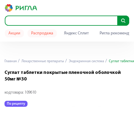
Акции
Распродажа
Яндекс Сплит
Ригла рекомендуе
Главная
Лекарственные препараты
Эндокринная система
Суглат таблетк
Суглат таблетки покрытые пленочной оболочкой
50мг №30
код товара:
109610
По рецепту