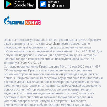
Цены в аптеках могут отличаться от цен, указанных на сайте. Обращаем
ваше внимание на то, что сайт
spb.rigla.ru
носит исключительно
информационный характер и ни при каких условиях не является
публичной офертой, определяемой положениями п. 2 ст. 437 ГК РФ. Для
получения подробной информации о действующих ценах на товар и
наличии товара в конкретной аптеке, пожалуйста, обращайтесь по
телефону
8 (800) 777-03-03
Согласно постановлению Правительства РФ от 16 мая 2020 года № 697
"Об утверждении Правил выдачи разрешения на осуществление
розничной торговли лекарственными препаратами для медицинского
применения дистанционным способом, осуществления такой торговли и
доставки указанных лекарственных препаратов гражданам и внесении
изменений в некоторые акты Правительства Российской Федерации по
вопросу розничной торговли лекарственными препаратами для
медицинского применения дистанционным способом", курьерская
доставка из интернет-аптеки возможна только для определённых
категорий товаров: безрецептурных лекарственных средств,
биологически активных добавок (БАДов), медицинских изделий,