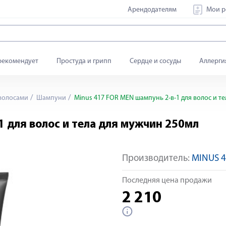
Арендодателям
Мои р
рекомендует
Простуда и грипп
Сердце и сосуды
Аллерги
 волосами
Шампуни
Minus 417 FOR MEN шампунь 2-в-1 для волос и т
 для волос и тела для мужчин 250мл
Производитель:
MINUS 4
Последняя цена продажи
2 210