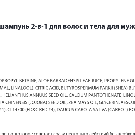
шампунь 2-в-1 для волос и тела для му
ROPYL BETAINE, ALOE BARBADENSIS LEAF JUICE, PROPYLENE GLY
MAL, LINALOOL), CITRIC ACID, BUTYROSPERMUM PARKII (SHEA) 
, HELIANTHUS ANNUUS SEED OIL, CALCIUM PANTOTHENATE, LINOL
IA CHINENSIS (JOJOBA) SEED OIL, ZEA MAYS OIL, GLYCERIN, AE
#1), CI 14700 (FD&C RED #4), DAUCUS CAROTA SATIVA (CARROT) 
средство, которое сочетает сразу несколько действий без необх