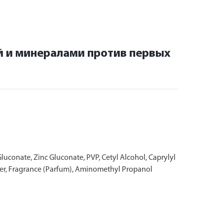
й и минералами против первых
uconate, Zinc Gluconate, PVP, Cetyl Alcohol, Caprylyl
ymer, Fragrance (Parfum), Aminomethyl Propanol