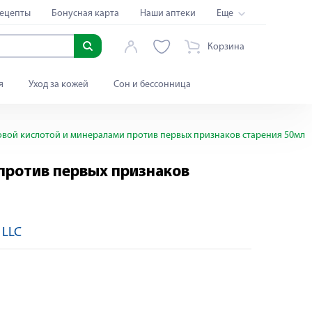
ецепты
Бонусная карта
Наши аптеки
Еще
Корзина
я
Уход за кожей
Сон и бессонница
вой кислотой и минералами против первых признаков старения 50мл
против первых признаков
 LLC