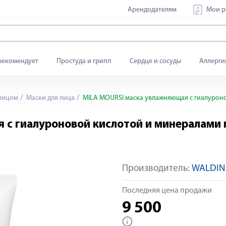
Арендодателям
Мои р
рекомендует
Простуда и грипп
Сердце и сосуды
Аллерги
 лицом
Маски для лица
MILA MOURSI маска увлажняющая с гиалуроно
с гиалуроновой кислотой и минералами 
Производитель:
WALDIN
Последняя цена продажи
9 500