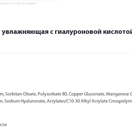
жённого на фотографии
 увлажняющая с гиалуроновой кислото
m, Sorbitan Oleate, Polysorbate 80, Copper Gluconate, Manganese Gl
rin, Sodium Hyaluronate, Acrylates/C10-30 Alkyl Acrylate Crosspol
ости