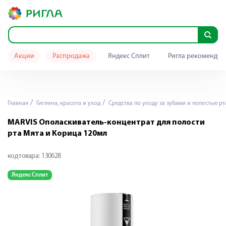
Акции
Распродажа
Яндекс Сплит
Ригла рекомендуе
Главная
Гигиена, красота и уход
Средства по уходу за зубами и полостью рт
MARVIS Ополаскиватель-концентрат для полости
рта Мята и Корица 120мл
код товара:
130628
Яндекс Сплит