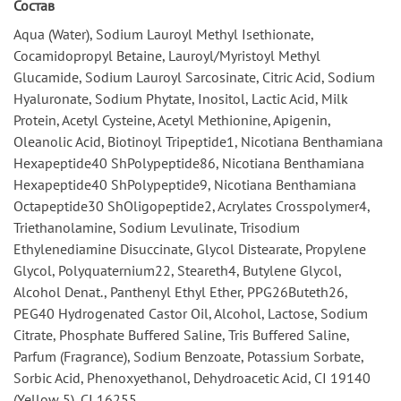
Состав
Aqua (Water), Sodium Lauroyl Methyl Isethionate,
Cocamidopropyl Betaine, Lauroyl/Myristoyl Methyl
Glucamide, Sodium Lauroyl Sarcosinate, Citric Acid, Sodium
Hyaluronate, Sodium Phytate, Inositol, Lactic Acid, Milk
Protein, Acetyl Cysteine, Acetyl Methionine, Apigenin,
Oleanolic Acid, Biotinoyl Tripeptide1, Nicotiana Benthamiana
Hexapeptide40 ShPolypeptide86, Nicotiana Benthamiana
Hexapeptide40 ShPolypeptide9, Nicotiana Benthamiana
Octapeptide30 ShOligopeptide2, Acrylates Crosspolymer4,
Triethanolamine, Sodium Levulinate, Trisodium
Ethylenediamine Disuccinate, Glycol Distearate, Propylene
Glycol, Polyquaternium22, Steareth4, Butylene Glycol,
Alcohol Denat., Panthenyl Ethyl Ether, PPG26Buteth26,
PEG40 Hydrogenated Castor Oil, Alcohol, Lactose, Sodium
Citrate, Phosphate Buffered Saline, Tris Buffered Saline,
Parfum (Fragrance), Sodium Benzoate, Potassium Sorbate,
Sorbic Acid, Phenoxyethanol, Dehydroacetic Acid, CI 19140
(Yellow 5), CI 16255