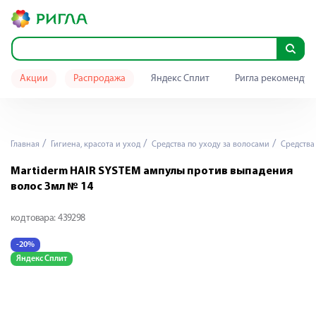
Акции
Распродажа
Яндекс Сплит
Ригла рекомендуе
Главная
Гигиена, красота и уход
Средства по уходу за волосами
Средства
Martiderm HAIR SYSTEM ампулы против выпадения
волос 3мл № 14
код товара:
439298
-20%
Яндекс Сплит