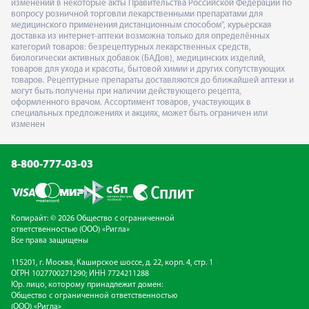
изменений в некоторые акты Правительства Российской Федерации по
вопросу розничной торговли лекарственными препаратами для
медицинского применения дистанционным способом", курьерская
доставка из интернет-аптеки возможна только для определённых
категорий товаров: безрецептурных лекарственных средств,
биологически активных добавок (БАДов), медицинских изделий,
товаров для ухода и красоты, бытовой химии и других сопутствующих
товаров. Рецептурные препараты доставляются до ближайшей аптеки и
могут быть получены при наличии действующего рецепта,
оформленного врачом. Ассортимент товаров, участвующих в
специальных предложениях и акциях, может быть ограничен или
изменен
8-800-777-03-03
Копирайт: © 2026 Общество с ограниченной
ответственностью (ООО) «Ригла»
Все права защищены
115201, г. Москва, Каширское шоссе, д. 22, корп. 4, стр. 1
ОГРН 1027700271290; ИНН 7724211288
Юр. лицо, которому принадлежит домен:
Общество с ограниченной ответственностью
(ООО) «Ригла»