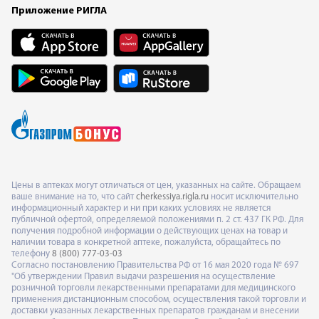
Приложение РИГЛА
Цены в аптеках могут отличаться от цен, указанных на сайте. Обращаем
ваше внимание на то, что сайт
cherkessiya.rigla.ru
носит исключительно
информационный характер и ни при каких условиях не является
публичной офертой, определяемой положениями п. 2 ст. 437 ГК РФ. Для
получения подробной информации о действующих ценах на товар и
наличии товара в конкретной аптеке, пожалуйста, обращайтесь по
телефону
8 (800) 777-03-03
Согласно постановлению Правительства РФ от 16 мая 2020 года № 697
"Об утверждении Правил выдачи разрешения на осуществление
розничной торговли лекарственными препаратами для медицинского
применения дистанционным способом, осуществления такой торговли и
доставки указанных лекарственных препаратов гражданам и внесении