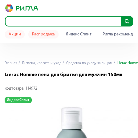
Акции
Распродажа
Яндекс Сплит
Ригла рекомендуе
Главная
Гигиена, красота и уход
Средства по уходу за лицом
Lierac Homm
Lierac Homme пена для бритья для мужчин 150мл
код товара:
114972
Яндекс Сплит