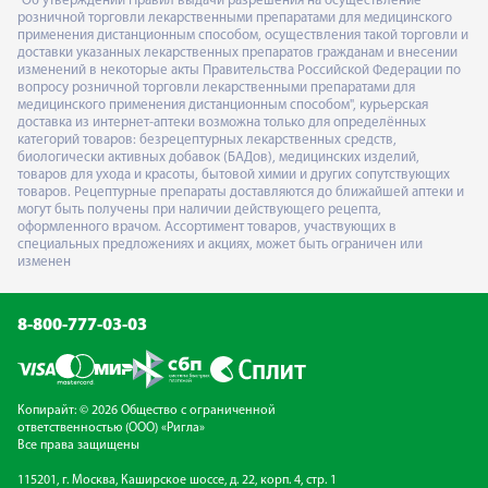
"Об утверждении Правил выдачи разрешения на осуществление
розничной торговли лекарственными препаратами для медицинского
применения дистанционным способом, осуществления такой торговли и
доставки указанных лекарственных препаратов гражданам и внесении
изменений в некоторые акты Правительства Российской Федерации по
вопросу розничной торговли лекарственными препаратами для
медицинского применения дистанционным способом", курьерская
доставка из интернет-аптеки возможна только для определённых
категорий товаров: безрецептурных лекарственных средств,
биологически активных добавок (БАДов), медицинских изделий,
товаров для ухода и красоты, бытовой химии и других сопутствующих
товаров. Рецептурные препараты доставляются до ближайшей аптеки и
могут быть получены при наличии действующего рецепта,
оформленного врачом. Ассортимент товаров, участвующих в
специальных предложениях и акциях, может быть ограничен или
изменен
8-800-777-03-03
Копирайт: © 2026 Общество с ограниченной
ответственностью (ООО) «Ригла»
Все права защищены
115201, г. Москва, Каширское шоссе, д. 22, корп. 4, стр. 1