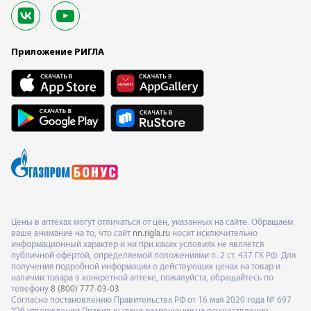
Приложение РИГЛА
Цены в аптеках могут отличаться от цен, указанных на сайте. Обращаем
ваше внимание на то, что сайт
nn.rigla.ru
носит исключительно
информационный характер и ни при каких условиях не является
публичной офертой, определяемой положениями п. 2 ст. 437 ГК РФ. Для
получения подробной информации о действующих ценах на товар и
наличии товара в конкретной аптеке, пожалуйста, обращайтесь по
телефону
8 (800) 777-03-03
Согласно постановлению Правительства РФ от 16 мая 2020 года № 697