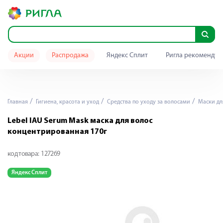
Акции
Распродажа
Яндекс Сплит
Ригла рекомендуе
Главная
Гигиена, красота и уход
Средства по уходу за волосами
Маски дл
Lebel IAU Serum Mask маска для волос
концентрированная 170г
код товара:
127269
Яндекс Сплит