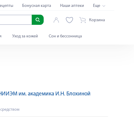
ецепты
Бонусная карта
Наши аптеки
Еще
Корзина
я
Уход за кожей
Сон и бессонница
ИИЭМ им. академика И.Н. Блохиной
 средством