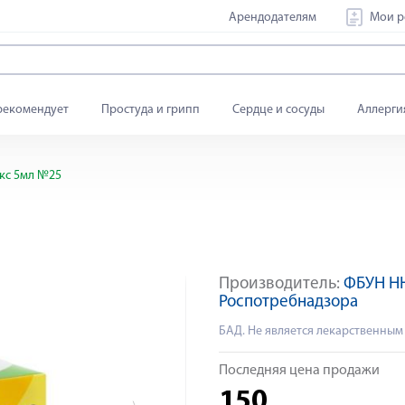
Арендодателям
Мои р
рекомендует
Простуда и грипп
Сердце и сосуды
Аллерги
кс 5мл №25
Производитель:
ФБУН НН
Яндекс Сплит
Роспотребнадзора
БАД. Не является лекарственным
Последняя цена продажи
150