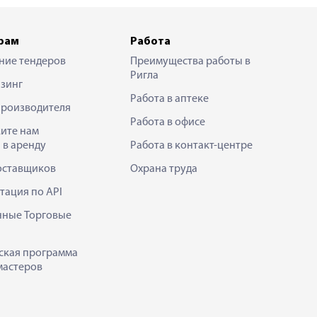
рам
Работа
ние тендеров
Преимущества работы в
Ригла
зинг
Работа в аптеке
производителя
Работа в офисе
ите нам
 в аренду
Работа в контакт-центре
оставщиков
Охрана труда
тация по API
нные Торговые
ская программа
мастеров