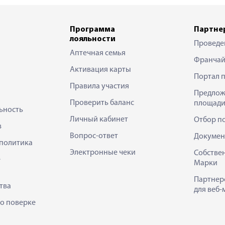
Программа
Партне
лояльности
Проведе
Аптечная семья
Франчай
Активация карты
Портал 
Правила участия
Предлож
Проверить баланс
площади
ьность
Личный кабинет
Отбор п
в
Вопрос-ответ
Докумен
политика
Электронные чеки
Собстве
е
Марки
Партнер
тва
для веб-
 о поверке