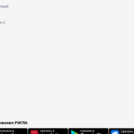
ьные
ы с
жение РИГЛА