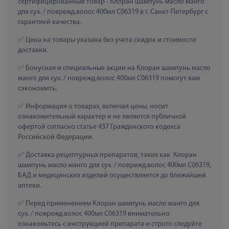
сертифицированный товар - Клоран шампунь масло манго 
для сух. / поврежд.волос 400мл C06319 в г. Санкт-Петербург с 
гарантией качества.
 Цена на товары указана без учета скидок и стоимости 
доставки.
 Бонусная и специальные акции на Клоран шампунь масло 
манго для сух. / поврежд.волос 400мл C06319 помогут вам 
сэкономить.
 Информация о товарах, включая цены, носит 
ознакомительный характер и не является публичной 
офертой согласно статье 437 Гражданского кодекса 
Российской Федерации.
 Доставка рецептурных препаратов, таких как  Клоран 
шампунь масло манго для сух. / поврежд.волос 400мл C06319, 
БАД и медицинских изделий осуществляется до ближайшей 
аптеки.
 Перед применением Клоран шампунь масло манго для 
сух. / поврежд.волос 400мл C06319 внимательно 
ознакомьтесь с инструкцией препарата и строго следуйте 