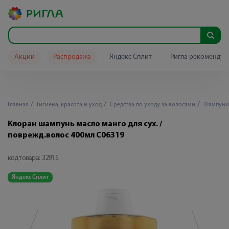
Акции
Распродажа
Яндекс Сплит
Ригла рекомендуе
Главная
Гигиена, красота и уход
Средства по уходу за волосами
Шампуни
Клоран шампунь масло манго для сух. /
поврежд.волос 400мл C06319
код товара:
32915
Яндекс Сплит
Я