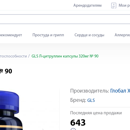
Арендодателям
Мои р
рекомендует
Простуда и грипп
Сердце и сосуды
Аллерги
тоспособности
GLS Л-цитруллин капсулы 320мг № 90
№ 90
Производитель:
Глобал 
Яндекс Сплит
Бренд:
GLS
Последняя цена продажи
643