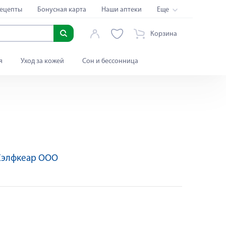
ецепты
Бонусная карта
Наши аптеки
Еще
Корзина
я
Уход за кожей
Сон и бессонница
Хэлфкеар ООО
Яндекс Сплит