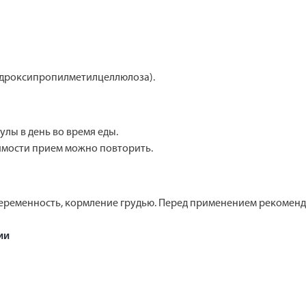
гидроксипропилметилцеллюлоза).
лы в день во время еды.
имости прием можно повторить.
ременность, кормление грудью. Перед применением рекоменду
ии