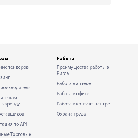
рам
Работа
ние тендеров
Преимущества работы в
Ригла
зинг
Работа в аптеке
производителя
Работа в офисе
ите нам
 в аренду
Работа в контакт-центре
оставщиков
Охрана труда
тация по API
нные Торговые