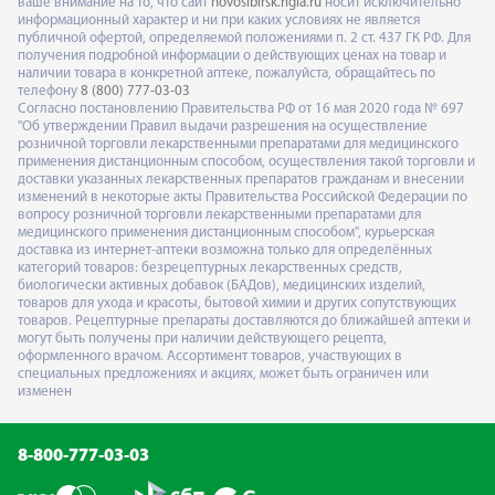
ваше внимание на то, что сайт
novosibirsk.rigla.ru
носит исключительно
информационный характер и ни при каких условиях не является
публичной офертой, определяемой положениями п. 2 ст. 437 ГК РФ. Для
получения подробной информации о действующих ценах на товар и
наличии товара в конкретной аптеке, пожалуйста, обращайтесь по
телефону
8 (800) 777-03-03
Согласно постановлению Правительства РФ от 16 мая 2020 года № 697
"Об утверждении Правил выдачи разрешения на осуществление
розничной торговли лекарственными препаратами для медицинского
применения дистанционным способом, осуществления такой торговли и
доставки указанных лекарственных препаратов гражданам и внесении
изменений в некоторые акты Правительства Российской Федерации по
вопросу розничной торговли лекарственными препаратами для
медицинского применения дистанционным способом", курьерская
доставка из интернет-аптеки возможна только для определённых
категорий товаров: безрецептурных лекарственных средств,
биологически активных добавок (БАДов), медицинских изделий,
товаров для ухода и красоты, бытовой химии и других сопутствующих
товаров. Рецептурные препараты доставляются до ближайшей аптеки и
могут быть получены при наличии действующего рецепта,
оформленного врачом. Ассортимент товаров, участвующих в
специальных предложениях и акциях, может быть ограничен или
изменен
8-800-777-03-03