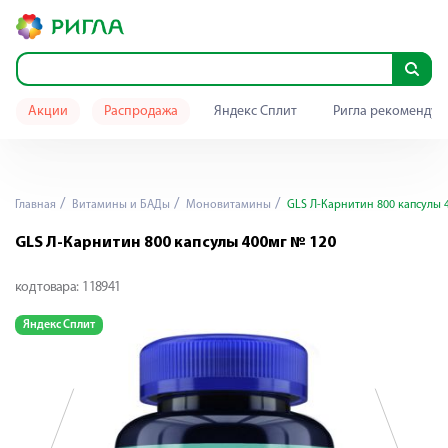
Акции
Распродажа
Яндекс Сплит
Ригла рекомендуе
Главная
Витамины и БАДы
Моновитамины
GLS Л-Карнитин 800 капсулы 
GLS Л-Карнитин 800 капсулы 400мг № 120
код товара:
118941
Яндекс Сплит
Я