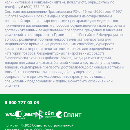
наличии товара в конкретной аптеке, пожалуйста, обращайтесь по
телефону
8 (800) 777-03-03
Согласно постановлению Правительства РФ от 16 мая 2020 года № 697
"Об утверждении Правил выдачи разрешения на осуществление
розничной торговли лекарственными препаратами для медицинского
применения дистанционным способом, осуществления такой торговли и
доставки указанных лекарственных препаратов гражданам и внесении
изменений в некоторые акты Правительства Российской Федерации по
вопросу розничной торговли лекарственными препаратами для
медицинского применения дистанционным способом", курьерская
доставка из интернет-аптеки возможна только для определённых
категорий товаров: безрецептурных лекарственных средств,
биологически активных добавок (БАДов), медицинских изделий,
товаров для ухода и красоты, бытовой химии и других сопутствующих
товаров. Рецептурные препараты доставляются до ближайшей аптеки и
могут быть получены при наличии действующего рецепта,
оформленного врачом. Ассортимент товаров, участвующих в
специальных предложениях и акциях, может быть ограничен или
изменен
8-800-777-03-03
Копирайт: © 2026 Общество с ограниченной