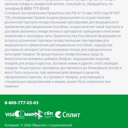
наличии товара в конкретной аптеке, пожалуйста, обращайтесь по
телефону
8 (800) 777-03-03
Согласно постановлению Правительства РФ от 16 мая 2020 года № 697
"Об утверждении Правил выдачи разрешения на осуществление
розничной торговли лекарственными препаратами для медицинского
применения дистанционным способом, осуществления такой торговли и
доставки указанных лекарственных препаратов гражданам и внесении
изменений в некоторые акты Правительства Российской Федерации по
вопросу розничной торговли лекарственными препаратами для
медицинского применения дистанционным способом", курьерская
доставка из интернет-аптеки возможна только для определённых
категорий товаров: безрецептурных лекарственных средств,
биологически активных добавок (БАДов), медицинских изделий,
товаров для ухода и красоты, бытовой химии и других сопутствующих
товаров. Рецептурные препараты доставляются до ближайшей аптеки и
могут быть получены при наличии действующего рецепта,
оформленного врачом. Ассортимент товаров, участвующих в
специальных предложениях и акциях, может быть ограничен или
изменен
8-800-777-03-03
Копирайт: © 2026 Общество с ограниченной