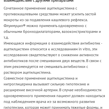
Взаимодействие с другими препаратами
Сочетанное применение ацетилцистеина с
противокашлевыми средствами может усилить застой
мокроты из-за подавления кашлевого рефлекса.
Флуимуцил® можно применять одновременно с
обычными бронходилататорами, вазоконстрикторами и
т.д.
Имеющаяся информация о взаимодействия антибиотик -
ацетилцистеин относится к исследованиям in vitro, эти
исследования свидетельствуют о снижении активности
антибиотиков после смешивания двух веществ. В связи с
этим рекомендуется не смешивать антибиотики с
раствором ацетилцистеина.
Совместное применение ацетилцистеина и
нитроглицерина вызывает сильную гипотензию и
расширение височной артерии. В случае необходимости
одновременного применения пациент должен находиться
под наблюдением врача из-за возможного развития
гипотензии, которая может принимать тяжелые формы, и