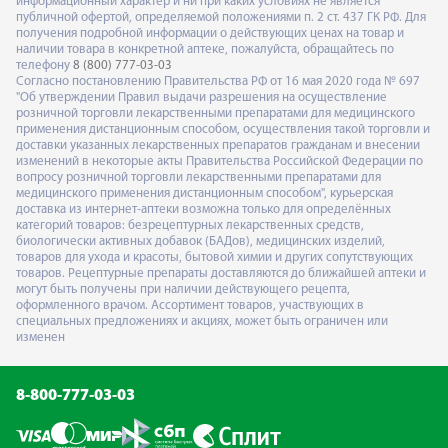
информационный характер и ни при каких условиях не является
публичной офертой, определяемой положениями п. 2 ст. 437 ГК РФ. Для
получения подробной информации о действующих ценах на товар и
наличии товара в конкретной аптеке, пожалуйста, обращайтесь по
телефону
8 (800) 777-03-03
Согласно постановлению Правительства РФ от 16 мая 2020 года № 697
"Об утверждении Правил выдачи разрешения на осуществление
розничной торговли лекарственными препаратами для медицинского
применения дистанционным способом, осуществления такой торговли и
доставки указанных лекарственных препаратов гражданам и внесении
изменений в некоторые акты Правительства Российской Федерации по
вопросу розничной торговли лекарственными препаратами для
медицинского применения дистанционным способом", курьерская
доставка из интернет-аптеки возможна только для определённых
категорий товаров: безрецептурных лекарственных средств,
биологически активных добавок (БАДов), медицинских изделий,
товаров для ухода и красоты, бытовой химии и других сопутствующих
товаров. Рецептурные препараты доставляются до ближайшей аптеки и
могут быть получены при наличии действующего рецепта,
оформленного врачом. Ассортимент товаров, участвующих в
специальных предложениях и акциях, может быть ограничен или
изменен
8-800-777-03-03