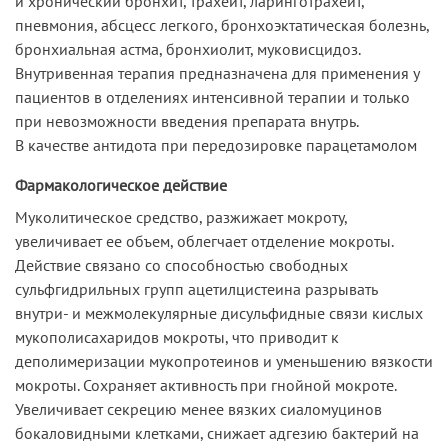
и хронический бронхит, трахеит, ларинготрахеит,
пневмония, абсцесс легкого, бронхоэктатическая болезнь,
бронхиальная астма, бронхиолит, муковисцидоз.
Внутривенная терапия предназначена для применения у
пациентов в отделениях интенсивной терапии и только
при невозможности введения препарата внутрь.
В качестве антидота при передозировке парацетамолом
Фармакологическое действие
Муколитическое средство, разжижает мокроту,
увеличивает ее объем, облегчает отделение мокроты.
Действие связано со способностью свободных
сульфгидрильных групп ацетилцистеина разрывать
внутри- и межмолекулярные дисульфидные связи кислых
мукополисахаридов мокроты, что приводит к
деполимеризации мукопротеинов и уменьшению вязкости
мокроты. Сохраняет активность при гнойной мокроте.
Увеличивает секрецию менее вязких сиаломуцинов
бокаловидными клетками, снижает адгезию бактерий на