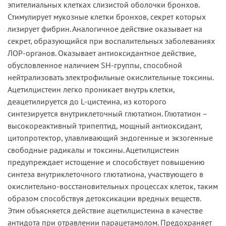
эпителиальных клетках слизистой оболочки бронхов.
Стимулирует мукозные клетки бронхов, секрет которых
лизирует фибрин. Аналогичное действие оказывает на
секрет, образующийся при воспалительных заболеваниях
ЛОР-органов. Оказывает антиоксидантное действие,
обусловленное наличием SH-группы, способной
нейтрализовать электрофильные окислительные токсины.
Ацетилцистеин легко проникает внутрь клетки,
деацетилируется до L-цистеина, из которого
синтезируется внутриклеточный глютатион. Глютатион –
высокореактивный трипептид, мощный антиоксидант,
цитопротектор, улавливающий эндогенные и экзогенные
свободные радикалы и токсины. Ацетилцистеин
предупреждает истощение и способствует повышению
синтеза внутриклеточного глютатиона, участвующего в
окислительно-восстановительных процессах клеток, таким
образом способствуя детоксикации вредных веществ.
Этим объясняется действие ацетилцистеина в качестве
антидота при отравлении парацетамолом. Предохраняет