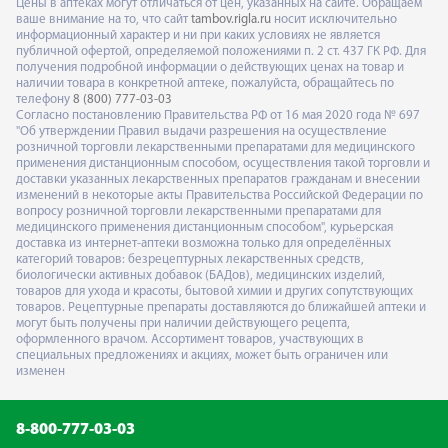
Цены в аптеках могут отличаться от цен, указанных на сайте. Обращаем
ваше внимание на то, что сайт
tambov.rigla.ru
носит исключительно
информационный характер и ни при каких условиях не является
публичной офертой, определяемой положениями п. 2 ст. 437 ГК РФ. Для
получения подробной информации о действующих ценах на товар и
наличии товара в конкретной аптеке, пожалуйста, обращайтесь по
телефону
8 (800) 777-03-03
Согласно постановлению Правительства РФ от 16 мая 2020 года № 697
"Об утверждении Правил выдачи разрешения на осуществление
розничной торговли лекарственными препаратами для медицинского
применения дистанционным способом, осуществления такой торговли и
доставки указанных лекарственных препаратов гражданам и внесении
изменений в некоторые акты Правительства Российской Федерации по
вопросу розничной торговли лекарственными препаратами для
медицинского применения дистанционным способом", курьерская
доставка из интернет-аптеки возможна только для определённых
категорий товаров: безрецептурных лекарственных средств,
биологически активных добавок (БАДов), медицинских изделий,
товаров для ухода и красоты, бытовой химии и других сопутствующих
товаров. Рецептурные препараты доставляются до ближайшей аптеки и
могут быть получены при наличии действующего рецепта,
оформленного врачом. Ассортимент товаров, участвующих в
специальных предложениях и акциях, может быть ограничен или
изменен
8-800-777-03-03