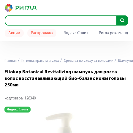
Акции
Распродажа
Яндекс Сплит
Ригла рекомендуе
Главная
Гигиена, красота и уход
Средства по уходу за волосами
Шампуни
Eliokap Botanical Revitalizing шампунь для роста
волос восстанавливающий био-баланс кожи головы
250мл
код товара:
128340
Яндекс Сплит