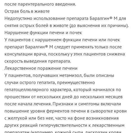
после парентерального введения.
Острая боль в животе
Недопустимо использование препарата Баралгин® М для
снятия острых болей в животе (до выяснения их причины).
Нарушение функции печени и почек
У пациентов с нарушением функции печени или почек
препарат Баралгин® М следует применять только после
консультации врача, поскольку у этих пациентов снижена
скорость выведения препарата.
Лекарственное поражение печени
У пациентов, получавших метамизол, были описаны
случаи острого гепатита, преимущественно
гепатоцеллюлярного характера, который начинался по
прошествии от нескольких дней до нескольких месяцев
после начала лечения. Признаки и симптомы включали
повышение уровня ферментов печени в сыворотке крови
с желтухой или без нее, часто на фоне возникновения
других реакций гиперчувствительности к лекарственным
препаратам (например, кожной сыпи, дискразии крови