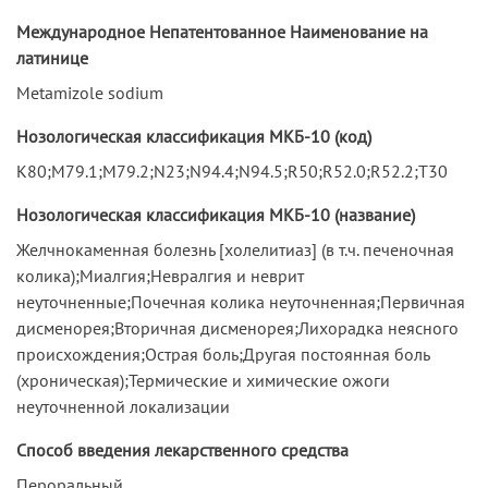
Международное Непатентованное Наименование на
латинице
Metamizole sodium
Нозологическая классификация МКБ-10 (код)
K80;M79.1;M79.2;N23;N94.4;N94.5;R50;R52.0;R52.2;T30
Нозологическая классификация МКБ-10 (название)
Желчнокаменная болезнь [холелитиаз] (в т.ч. печеночная
колика);Миалгия;Невралгия и неврит
неуточненные;Почечная колика неуточненная;Первичная
дисменорея;Вторичная дисменорея;Лихорадка неясного
происхождения;Острая боль;Другая постоянная боль
(хроническая);Термические и химические ожоги
неуточненной локализации
Способ введения лекарственного средства
Пероральный