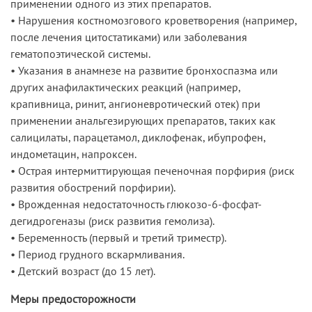
применении одного из этих препаратов.
• Нарушения костномозгового кроветворения (например,
после лечения цитостатиками) или заболевания
гематопоэтической системы.
• Указания в анамнезе на развитие бронхоспазма или
других анафилактических реакций (например,
крапивница, ринит, ангионевротический отек) при
применении анальгезирующих препаратов, таких как
салицилаты, парацетамол, диклофенак, ибупрофен,
индометацин, напроксен.
• Острая интермиттирующая печеночная порфирия (риск
развития обострений порфирии).
• Врожденная недостаточность глюкозо-6-фосфат-
дегидрогеназы (риск развития гемолиза).
• Беременность (первый и третий триместр).
• Период грудного вскармливания.
• Детский возраст (до 15 лет).
Меры предосторожности