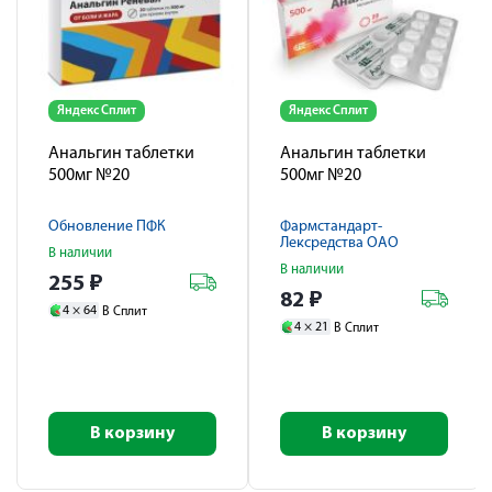
Яндекс Сплит
Яндекс Сплит
Анальгин таблетки
Анальгин таблетки
500мг №20
500мг №20
Обновление ПФК
Фармстандарт-
Лексредства ОАО
В наличии
В наличии
255
₽
82
₽
4 ×
64
В Сплит
4 ×
21
В Сплит
В корзину
В корзину