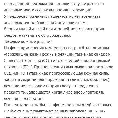
немедленной неотложной помощи в случае развития
анафилактических/анафилактоидных реакций.
У предрасположенных пациентов может возникать
анафилактический шок, поэтому пациентам с
бронхиальной астмой или атопией метамизол натрия
следует назначать с осторожностью.
Тяжелые кожные реакции
На фоне применения метамизола натрия были описаны
угрожающие жизни кожные реакции, такие как синдром
Стивенса-Джонсона (ССД) и токсический эпидермальный
некролиз (ТЭН). При появлении симптомов или признаков
ССД или ТЭН (таких как прогрессирующая кожная сыпь,
часто с пузырями или поражением слизистых оболочек)
лечение метамизолом натрия следует немедленно
прекратить. Запрещается когда-либо вновь повторять
лечение препаратом.
Пациенты должны быть информированы о субъективных
и объективных симптомах данных заболеваний. У них
следует тщательно контролировать кожные реакции,