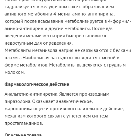
гидролизуется в желудочном соке с образованием
активного метаболита 4-метил-амино-антипирина,
который после всасывания метаболизируется в 4-формил-
амино-антипирин и другие метаболиты. После в/в
введения метамизол натрия быстро становится
недоступным для определения.
Метаболиты метамизола натрия не связываются с белками
плазмы. Наибольшая часть дозы выводится с мочой в
форме метаболитов. Метаболиты выделяются с грудным
молоком.
Фармакологическое действие
Анальгетик-антипиретик. Является производным
пиразолона. Оказывает анальгетическое,
жаропонижающее и противовоспалительное действие,
механизм которого связан с угнетением синтеза
простагландинов.
Описание товара