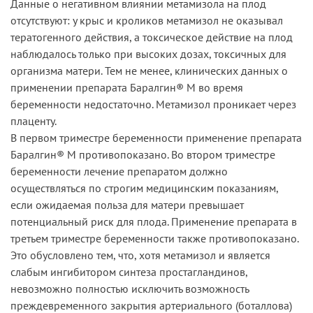
Данные о негативном влиянии метамизола на плод
отсутствуют: у крыс и кроликов метамизол не оказывал
тератогенного действия, а токсическое действие на плод
наблюдалось только при высоких дозах, токсичных для
организма матери. Тем не менее, клинических данных о
применении препарата Баралгин® М во время
беременности недостаточно. Метамизол проникает через
плаценту.
В первом триместре беременности применение препарата
Баралгин® М противопоказано. Во втором триместре
беременности лечение препаратом должно
осуществляться по строгим медицинским показаниям,
если ожидаемая польза для матери превышает
потенциальный риск для плода. Применение препарата в
третьем триместре беременности также противопоказано.
Это обусловлено тем, что, хотя метамизол и является
слабым ингибитором синтеза простагландинов,
невозможно полностью исключить возможность
преждевременного закрытия артериального (боталлова)