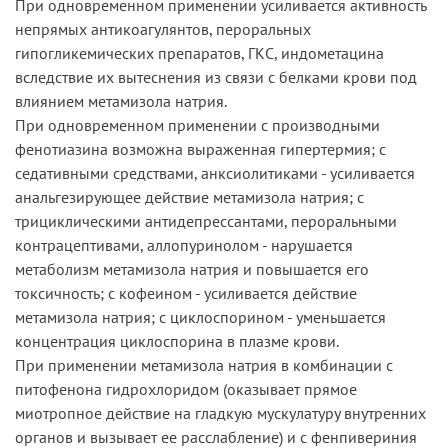
При одновременном применении усиливается активность
непрямых антикоагулянтов, пероральных
гипогликемических препаратов, ГКС, индометацина
вследствие их вытеснения из связи с белками крови под
влиянием метамизола натрия.
При одновременном применении с производными
фенотиазина возможна выраженная гипертермия; с
седативными средствами, анксиолитиками - усиливается
анальгезирующее действие метамизола натрия; с
трициклическими антидепрессантами, пероральными
контрацептивами, аллопуринолом - нарушается
метаболизм метамизола натрия и повышается его
токсичность; с кофеином - усиливается действие
метамизола натрия; с циклоспорином - уменьшается
концентрация циклоспорина в плазме крови.
При применении метамизола натрия в комбинации с
питофенона гидрохлоридом (оказывает прямое
миотропное действие на гладкую мускулатуру внутренних
органов и вызывает ее расслабление) и с фенпивериния