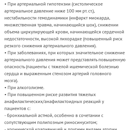
• При артериальной гипотензии (систолическое
артериальное давление ниже 100 мм рт. ст.),
нестабильности гемодинамики (инфаркт миокарда,
множественная травма, начинающийся шок), снижении
объема циркулирующей крови, начинающейся сердечной
недостаточности, высокой лихорадке (повышенный риск
резкого снижения артериального давления).
• При заболеваниях, при которых значительное снижение
артериального давления может представлять повышенную
опасность (пациенты с тяжелой ишемической болезнью
сердца и выраженным стенозом артерий головного
мозга).
• При алкоголизме.
• При повышенном риске развития тяжелых
анафилактических/анафилактоидных реакций у
пациентов с:
- бронхиальной астмой, особенно в сочетании с
сопутствующим полипозным риносинуситом;
- хронической крапивницей и другими видами атопии