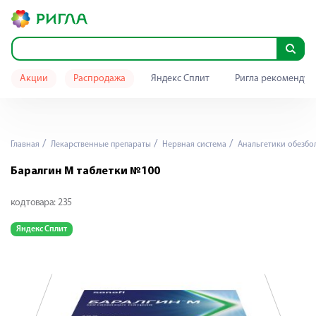
Акции
Распродажа
Яндекс Сплит
Ригла рекомендуе
Главная
Лекарственные препараты
Нервная система
Анальгетики обезб
Баралгин М таблетки №100
код товара:
235
Яндекс Сплит
Я