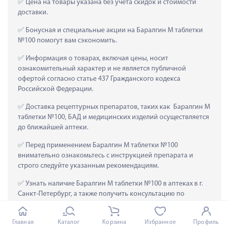
 Цена на товары указана без учета скидок и стоимости 
доставки.
 Бонусная и специальные акции на Баралгин М таблетки 
№100 помогут вам сэкономить.
 Информация о товарах, включая цены, носит 
ознакомительный характер и не является публичной 
офертой согласно статье 437 Гражданского кодекса 
Российской Федерации.
 Доставка рецептурных препаратов, таких как  Баралгин М 
таблетки №100, БАД и медицинских изделий осуществляется 
до ближайшей аптеки.
 Перед применением Баралгин М таблетки №100 
внимательно ознакомьтесь с инструкцией препарата и 
строго следуйте указанным рекомендациям.
 Узнать наличие Баралгин М таблетки №100 в аптеках в г. 
Санкт-Петербург, а также получить консультацию по 
применению и дозировке этого препарата, можно по 
справочному телефону 8-800-777-03-03 или через форму 
Главная
Каталог
Корзина
Избранное
Профиль
обратной связи на сайте.