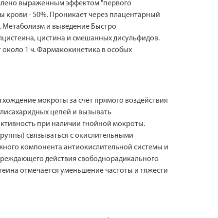
овлено выраженным эффектом "первого
мы крови - 50%. Проникает через плацентарный
т. Метаболизм и выведение Быстро
лцистеина, цистина и смешанных дисульфидов.
 около 1 ч. Фармакокинетика в особых
тхождение мокроты за счет прямого воздействия
олисахаридных цепей и вызывать
ктивность при наличии гнойной мокроты.
группы) связываться с окислительными
важного компонента антиокислительной системы и
овреждающего действия свободнорадикального
еина отмечается уменьшение частоты и тяжести