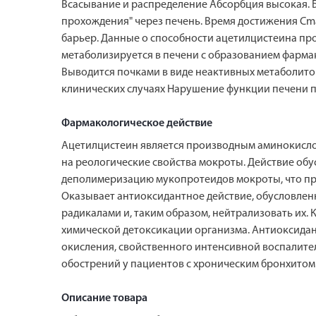
Всасывание и распределение Абсорбция высокая. 
прохождения" через печень. Время достижения Cma
барьер. Данные о способности ацетилцистеина про
метаболизируется в печени с образованием фармак
Выводится почками в виде неактивных метаболитов
клинических случаях Нарушение функции печени пр
Фармакологическое действие
Ацетилцистеин является производным аминокислот
на реологические свойства мокроты. Действие об
деполимеризацию мукопротеидов мокроты, что пр
Оказывает антиоксидантное действие, обусловлен
радикалами и, таким образом, нейтрализовать их.
химической детоксикации организма. Антиоксида
окисления, свойственного интенсивной воспалит
обострений у пациентов с хроническим бронхитом
Описание товара