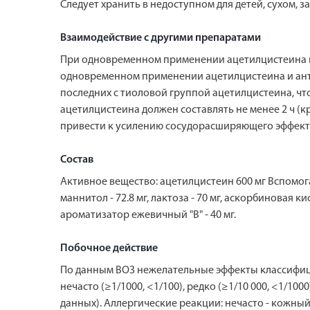
Следует хранить в недоступном для детей, сухом, 
Взаимодействие с другими препаратами
При одновременном применении ацетилцистеина и
одновременном применении ацетилцистеина и ант
последних с тиоловой группой ацетилцистеина, ч
ацетилцистеина должен составлять не менее 2 ч 
привести к усилению сосудорасширяющего эффект
Состав
Активное вещество: ацетилцистеин 600 мг Вспомогат
маннитол - 72.8 мг, лактоза - 70 мг, аскорбиновая кис
ароматизатор ежевичный "В" - 40 мг.
Побочное действие
По данным ВОЗ нежелательные эффекты классифициро
нечасто (≥1/1000, <1/100), редко (≥1/10 000, <1/1
данных). Аллергические реакции: нечасто - кожный