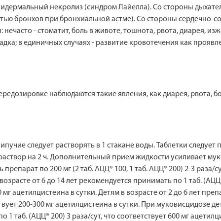
пидермальный некролиз (синдром Лайелла). Со стороны дыхател
ью бронхов при бронхиальной астме). Со стороны сердечно-сос
ечасто - стоматит, боль в животе, тошнота, рвота, диарея, изжо
орадка; в единичных случаях - развитие кровотечения как проя
дозировке наблюдаются такие явления, как диарея, рвота, бол
пучие следует растворять в 1 стакане воды. Таблетки следует 
раствор на 2 ч. Дополнительный прием жидкости усиливает му
репарат по 200 мг (2 таб. АЦЦ® 100, 1 таб. АЦЦ® 200) 2-3 раза/с
 возрасте от 6 до 14 лет рекомендуется принимать по 1 таб. (АЦЦ® 
00 мг ацетилцистеина в сутки. Детям в возрасте от 2 до 6 лет пр
етствует 200-300 мг ацетилцистеина в сутки. При муковисцидозе д
 1 таб. (АЦЦ® 200) 3 раза/сут, что соответствует 600 мг ацетилцис