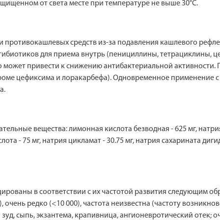
защищенном от света месте при температуре не выше 30°С.
 противокашлевых средств из-за подавления кашлевого рефлек
ибиотиков для приема внутрь (пенициллины, тетрациклины, ц
то может привести к снижению антибактериальной активности.
(кроме цефиксима и лоракарбефа). Одновременное применение 
а.
ельные вещества: лимонная кислота безводная - 625 мг, натрия 
лота - 75 мг, натрия цикламат - 30.75 мг, натрия сахарината дигид
ваны в соответствии с их частотой развития следующим образом
000), очень редко (<10 000), частота неизвестна (частоту возни
 зуд, сыпь, экзантема, крапивница, ангионевротический отек; 