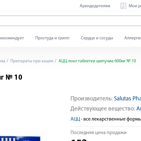
Арендодателям
Мои р
рекомендует
Простуда и грипп
Сердце и сосуды
Аллерги
ема
Препараты при кашле
АЦЦ-лонг таблетки шипучие 600мг № 10
г № 10
Производитель:
Salutas P
Действующее вещество:
А
АЦЦ
- все лекарственные форм
Последняя цена продажи