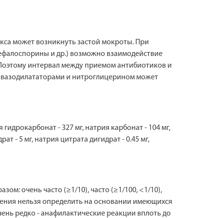
са может возникнуть застой мокроты. При
ефалоспорины и др.) возможно взаимодействие
 Поэтому интервал между приемом антибиотиков и
с вазодилататорами и нитроглицерином может
гидрокарбонат - 327 мг, натрия карбонат - 104 мг,
рат - 5 мг, натрия цитрата дигидрат - 0.45 мг,
: очень часто (≥1/10), часто (≥1/100, <1/10),
кновения нельзя определить на основании имеющихся
очень редко - анафилактические реакции вплоть до