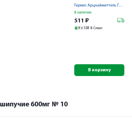
Гермес Арцнаймиттель ГмбХ/Салютас Фарма,ГмбХ
В наличии
511
₽
4 ×
128
В Сплит
В корзину
 шипучие 600мг № 10