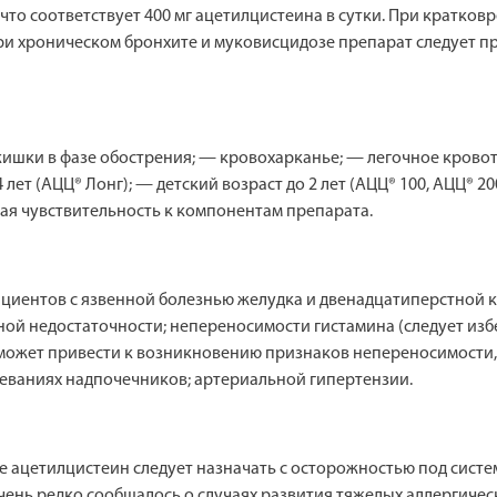
сут, что соответствует 400 мг ацетилцистеина в сутки. При крат
При хроническом бронхите и муковисцидозе препарат следует п
кишки в фазе обострения; — кровохарканье; — легочное крово
 лет (АЦЦ® Лонг); — детский возраст до 2 лет (АЦЦ® 100, АЦЦ® 
я чувствительность к компонентам препарата.
циентов с язвенной болезнью желудка и двенадцатиперстной к
ой недостаточности; непереносимости гистамина (следует избе
может привести к возникновению признаков непереносимости, 
леваниях надпочечников; артериальной гипертензии.
е ацетилцистеин следует назначать с осторожностью под сис
нь редко сообщалось о случаях развития тяжелых аллергическ