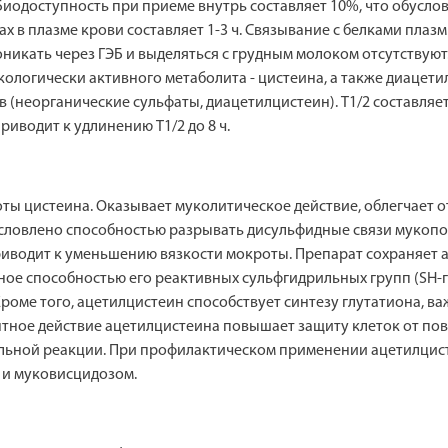
Биодоступность при приеме внутрь составляет 10%, что обусл
x в плазме крови составляет 1-3 ч. Связывание с белками плаз
никать через ГЭБ и выделяться с грудным молоком отсутствую
ологически активного метаболита - цистеина, а также диацети
 (неорганические сульфаты, диацетилцистеин). Т1/2 составляет
иводит к удлинению Т1/2 до 8 ч.
ы цистеина. Оказывает муколитическое действие, облегчает о
условлено способностью разрывать дисульфидные связи мукоп
иводит к уменьшению вязкости мокроты. Препарат сохраняет а
ное способностью его реактивных сульфгидрильных групп (SH-
 Кроме того, ацетилцистеин способствует синтезу глутатиона, 
нтное действие ацетилцистеина повышает защиту клеток от п
ельной реакции. При профилактическом применении ацетилцист
 и муковисцидозом.