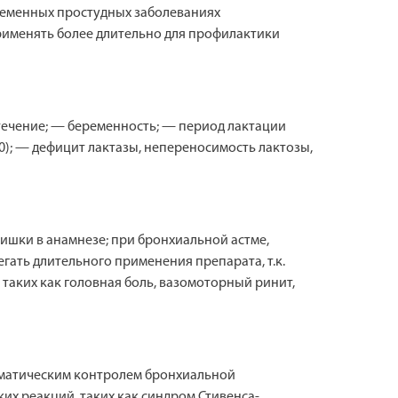
ковременных простудных заболеваниях
рименять более длительно для профилактики
течение; — беременность; — период лактации
200); — дефицит лактазы, непереносимость лактозы,
ишки в анамнезе; при бронхиальной астме,
гать длительного применения препарата, т.к.
таких как головная боль, вазомоторный ринит,
тематическим контролем бронхиальной
их реакций, таких как синдром Стивенса-