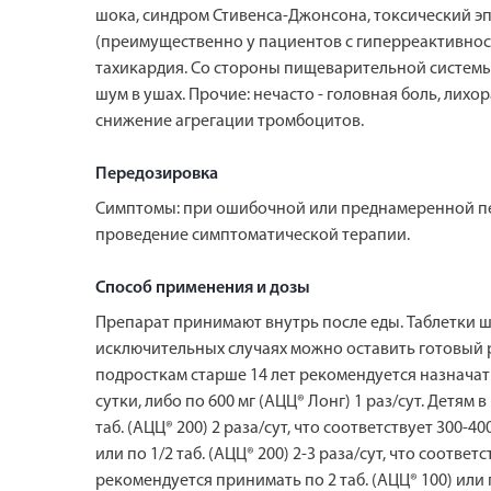
шока, синдром Стивенса-Джонсона, токсический э
(преимущественно у пациентов с гиперреактивност
тахикардия. Со стороны пищеварительной системы: н
шум в ушах. Прочие: нечасто - головная боль, лих
снижение агрегации тромбоцитов.
Передозировка
Симптомы: при ошибочной или преднамеренной пере
проведение симптоматической терапии.
Способ применения и дозы
Препарат принимают внутрь после еды. Таблетки ши
исключительных случаях можно оставить готовый 
подросткам старше 14 лет рекомендуется назначать п
сутки, либо по 600 мг (АЦЦ® Лонг) 1 раз/сут. Детям в
таб. (АЦЦ® 200) 2 раза/сут, что соответствует 300-4
или по 1/2 таб. (АЦЦ® 200) 2-3 раза/сут, что соотв
рекомендуется принимать по 2 таб. (АЦЦ® 100) или по