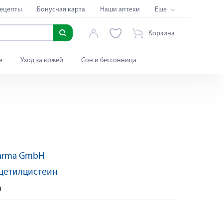
ецепты
Бонусная карта
Наши аптеки
Еще
Корзина
я
Уход за кожей
Сон и бессонница
harma GmbH
цетилцистеин
ы