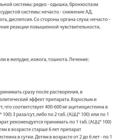
ьной системы: редко - одышка, бронхоспазм
удистой системы: нечасто - снижение АД,
га, диспепсия. Со стороны органа слуха: нечасто -
вление реакции повышенной чувствительности,
и в желудке, изжога, тошнота. Лечение:
принимать сразу после растворения, в
колитический эффект препарата. Взрослым и
ут, что соответствует 400-600 мг ацетилцистеина в
100) 3 раза/сут, либо по 2 таб. (АЦЦ® 100) или по 1
епарат рекомендуется принимать по 1 таб. (АЦЦ® 100)
етям в возрасте старше 6 лет препарат
теина в сутки. Детям в возрасте от 2 до 6 лет - по 1