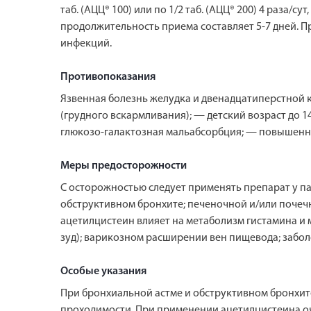
таб. (АЦЦ® 100) или по 1/2 таб. (АЦЦ® 200) 4 раза/
продолжительность приема составляет 5-7 дней. 
инфекций.
Противопоказания
Язвенная болезнь желудка и двенадцатиперстной 
(грудного вскармливания); — детский возраст до 14
глюкозо-галактозная мальабсорбция; — повышенна
Меры предосторожности
С осторожностью следует применять препарат у па
обструктивном бронхите; печеночной и/или почечн
ацетилцистеин влияет на метаболизм гистамина и 
зуд); варикозном расширении вен пищевода; забо
Особые указания
При бронхиальной астме и обструктивном бронхит
проходимости. При применении ацетилцистеина оче