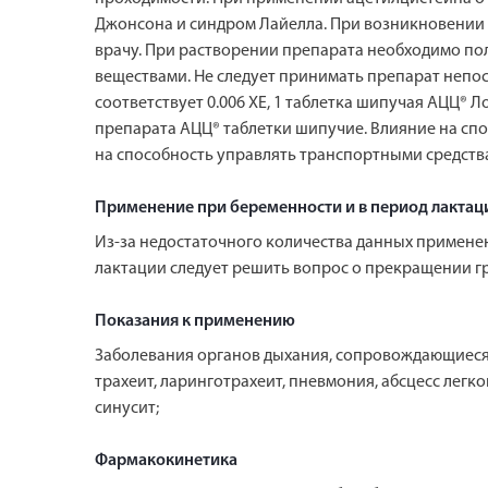
Джонсона и синдром Лайелла. При возникновении 
врачу. При растворении препарата необходимо пол
веществами. Не следует принимать препарат непоср
соответствует 0.006 ХЕ, 1 таблетка шипучая АЦЦ®
препарата АЦЦ® таблетки шипучие. Влияние на сп
на способность управлять транспортными средства
Применение при беременности и в период лактац
Из-за недостаточного количества данных примене
лактации следует решить вопрос о прекращении г
Показания к применению
Заболевания органов дыхания, сопровождающиеся 
трахеит, ларинготрахеит, пневмония, абсцесс легк
синусит;
Фармакокинетика