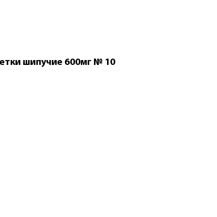
етки шипучие 600мг № 10
Яндекс Спл
Флуимуци
шипучие 