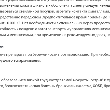
изменений кожи и слизистых оболочек пациенту следует немед
ьзоваться стеклянной посудой, избегать контакта с металлами
едственно перед сном (предпочтительное время приема - до 18
 Лонг - 0.001 ХЕ. Нет необходимости в специальных мерах пред
особность к вождению автотранспорта и управлению механизм
ми и механизмами, при применении в рекомендуемых дозах, не
ии
ние препарата при беременности противопоказано. При необх
рудного вскармливания.
образованием вязкой трудноотделяемой мокроты (острый и хр
ого, бронхоэктатическая болезнь, бронхиальная астма, ХОБЛ, б